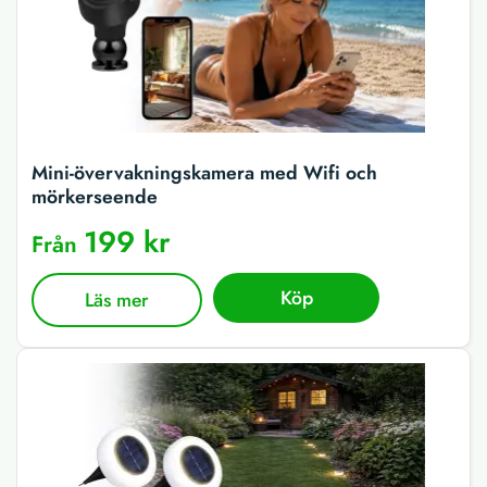
Mini-övervakningskamera med Wifi och
mörkerseende
199 kr
Från
Köp
Läs mer