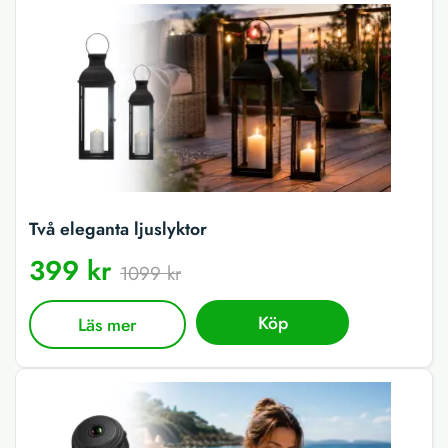
Två eleganta ljuslyktor
399 kr
1099 kr
Köp
Läs mer