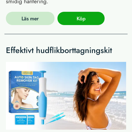
smidig hantering.
Läs mer
Köp
Effektivt hudflikborttagningskit