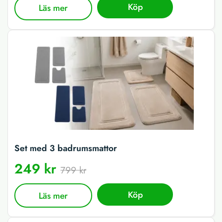
Köp
Läs mer
Set med 3 badrumsmattor
249 kr
799 kr
Köp
Läs mer