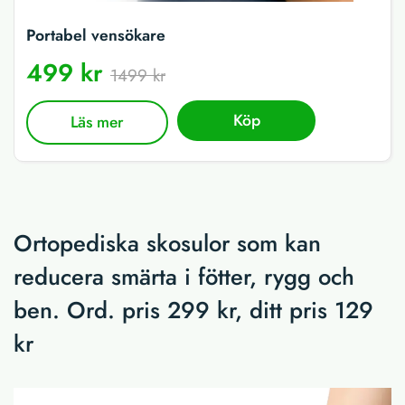
Portabel vensökare
499 kr
1499 kr
Köp
Läs mer
Ortopediska skosulor som kan
reducera smärta i fötter, rygg och
ben. Ord. pris 299 kr, ditt pris 129
kr