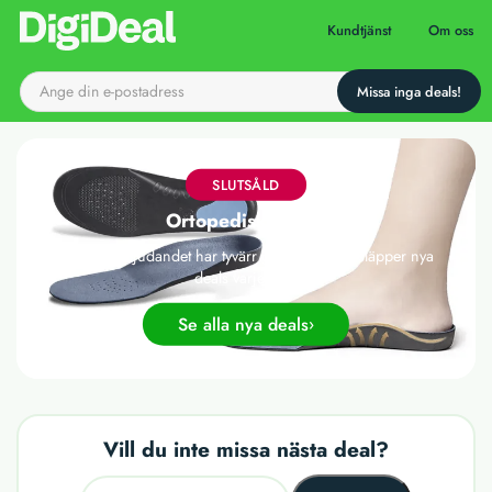
Till startsidan
Kundtjänst
Om oss
SLUTSÅLD
Ortopediska sulor
Det här erbjudandet har tyvärr gått ut, men vi släpper nya
deals varje dag!
Se alla nya deals
Vill du inte missa nästa deal?