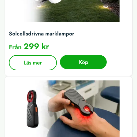
Solcellsdrivna marklampor
299 kr
Från
Köp
Läs mer