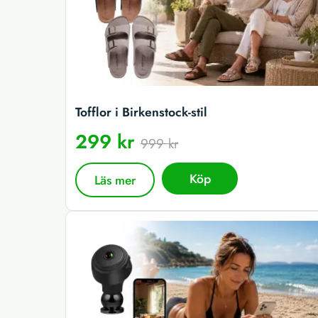
Tofflor i Birkenstock-stil
299 kr
999 kr
Köp
Läs mer