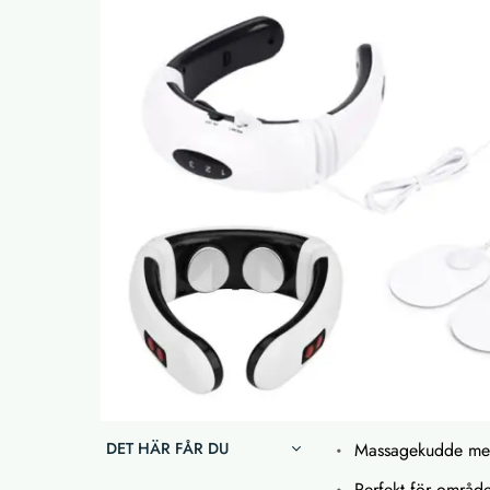
DET HÄR FÅR DU
Massagekudde med
Perfekt för områd