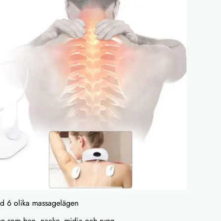
 6 olika massagelägen
en som ben, nacke, midja och rygg