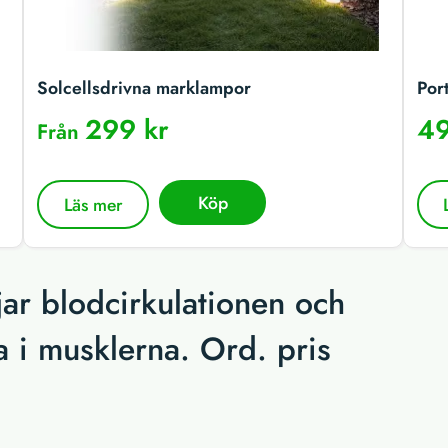
Solcellsdrivna marklampor
Por
299 kr
49
Från
Köp
Läs mer
r blodcirkulationen och
ta i musklerna. Ord. pris