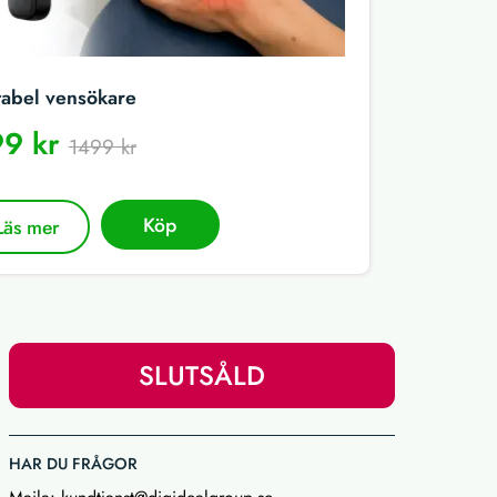
tabel vensökare
9 kr
1499 kr
Köp
Läs mer
SLUTSÅLD
HAR DU FRÅGOR