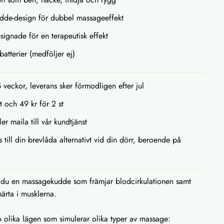
dde-design för dubbel massageeffekt
signade för en terapeutisk effekt
batterier (medföljer ej)
5 veckor, leverans sker förmodligen efter jul
st och 49 kr för 2 st
ler maila till vår kundtjänst
s till din brevlåda alternativt vid din dörr, beroende på
 du en massagekudde som främjar blodcirkulationen samt
märta i musklerna.
olika lägen som simulerar olika typer av massage: