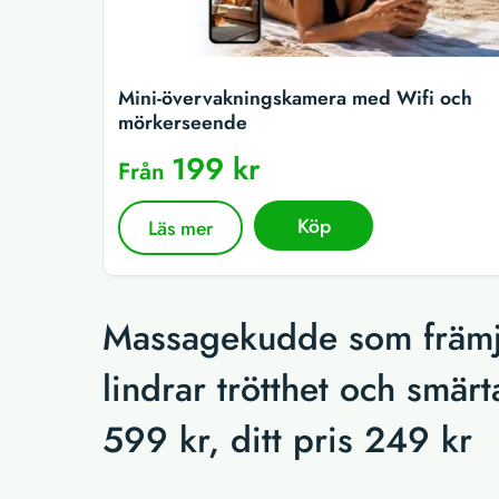
Mini-övervakningskamera med Wifi och
mörkerseende
199 kr
Från
Köp
Läs mer
Massagekudde som främja
lindrar trötthet och smär
599 kr, ditt pris 249 kr