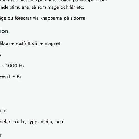
nde stimulans, så som mage och lår etc.
äge du föredrar via knapparna på sidorna
tion
ikon + rostfritt stål + magnet
A
z ~ 1000 Hz
 cm (L * B)
 min
sdelar: nacke, rygg, midja, ben
r