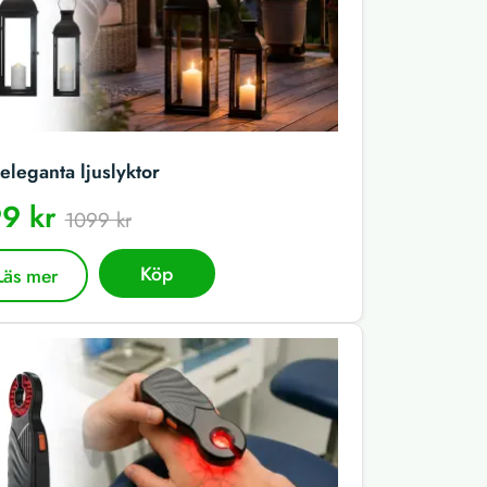
eleganta ljuslyktor
9 kr
1099 kr
Köp
Läs mer