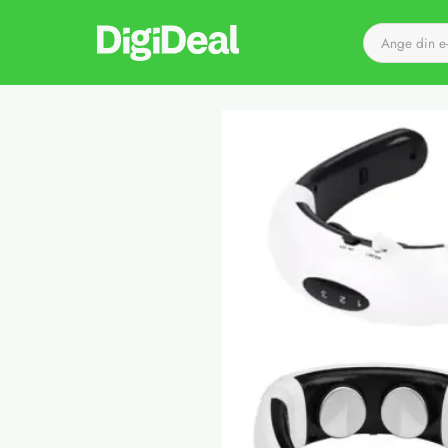
Till startsidan
Det