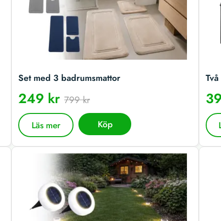
Set med 3 badrumsmattor
Två 
249 kr
39
799 kr
Köp
Läs mer