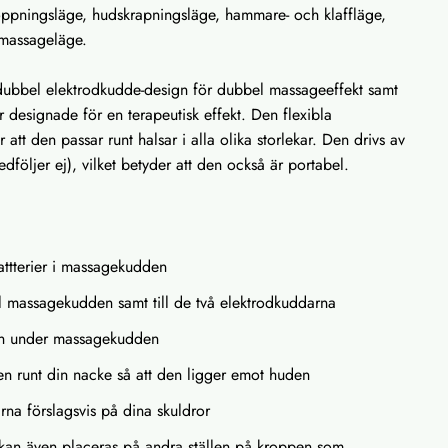
ppningsläge, hudskrapningsläge, hammare- och klaffläge,
 massageläge.
ubbel elektrodkudde-design för dubbel massageeffekt samt
 designade för en terapeutisk effekt. Den flexibla
att den passar runt halsar i alla olika storlekar. Den drivs av
dföljer ej), vilket betyder att den också är portabel.
attterier i massagekudden
ll massagekudden samt till de två elektrodkuddarna
en under massagekudden
n runt din nacke så att den ligger emot huden
rna förslagsvis på dina skuldror
kan även placeras på andra ställen på kroppen som