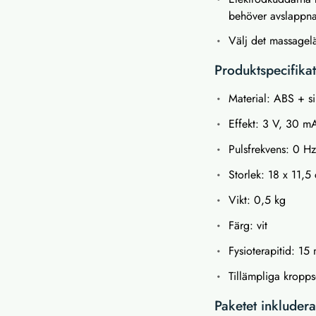
behöver avslappna
Välj det massagel
Produktspecifika
Material: ABS + sil
Effekt: 3 V, 30 m
Pulsfrekvens: 0 H
Storlek: 18 x 11,5
Vikt: 0,5 kg
Färg: vit
Fysioterapitid: 15
Tillämpliga kropp
Paketet inkludera