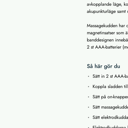
avkopplande läge, ko
akupunkturläge samt
Massagekudden har d
magnetinsatser som är
banddesignen innebär 
2 st AAA-batterier (me
Så här gör du
Sätt in 2 st AAA-b
Koppla sladden ti
Sätt på on-knapp
Sätt massagekudde
Sätt elektrodkudda
Elektrodkuddarna 