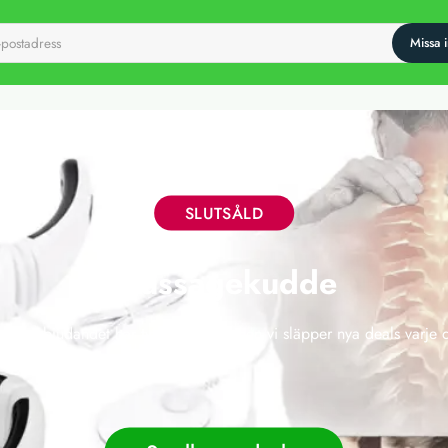
SLUTSÅLD
Massagekudde
 här erbjudandet har tyvärr gått ut, men vi släpper nya deals varje 