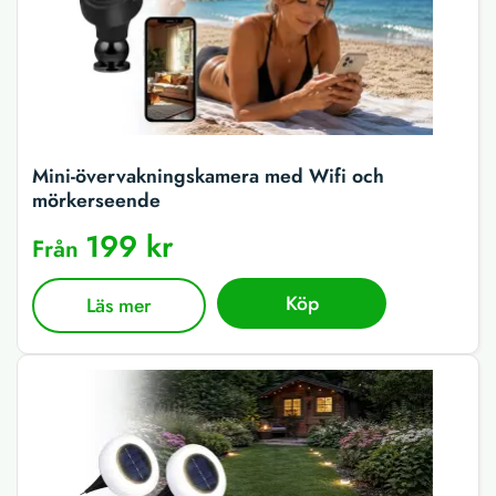
Mini-övervakningskamera med Wifi och
mörkerseende
199 kr
Från
Köp
Läs mer