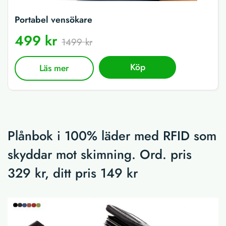
Portabel vensökare
499 kr
1499 kr
Köp
Läs mer
Plånbok i 100% läder med RFID som
skyddar mot skimning. Ord. pris
329 kr, ditt pris 149 kr