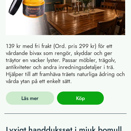
139 kr med fri frakt (Ord. pris 299 kr) för ett
vårdande bivax som rengör, skyddar och ger
träytor en vacker lyster. Passar möbler, trägolv,
antikviteter och andra inredningsdetaljer i trä.
Hjälper till att framhäva träets naturliga ådring och
vårda ytan på ett enkelt sätt.
Läs mer
Köp
Lyxigt handduksset i mjuk bomull