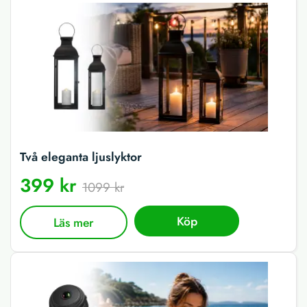
Två eleganta ljuslyktor
399 kr
1099 kr
Köp
Läs mer