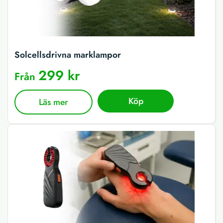
Solcellsdrivna marklampor
299 kr
Från
Köp
Läs mer