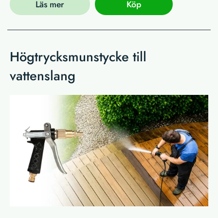
Läs mer
Köp
Högtrycksmunstycke till
vattenslang