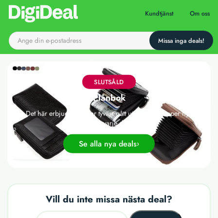
Till startsidan
Kundtjänst
Om oss
SLUTSÅLD
Plånbok
Det här erbjudandet har tyvärr gått ut, men vi släpper nya
deals varje dag!
Se alla nya deals
Vill du inte missa nästa deal?