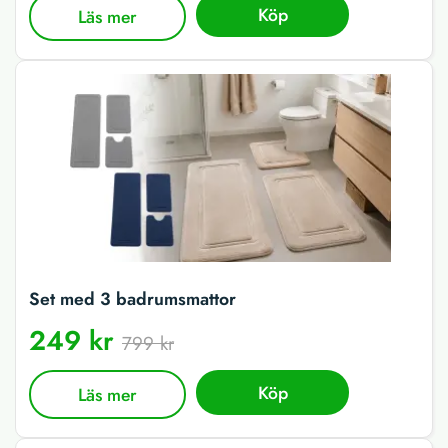
Köp
Läs mer
Set med 3 badrumsmattor
249 kr
799 kr
Köp
Läs mer