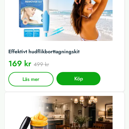
Effektivt hudflikborttagningskit
169 kr
499 kr
Köp
Läs mer