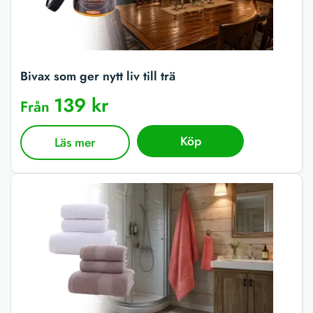
Bivax som ger nytt liv till trä
139 kr
Från
Köp
Läs mer