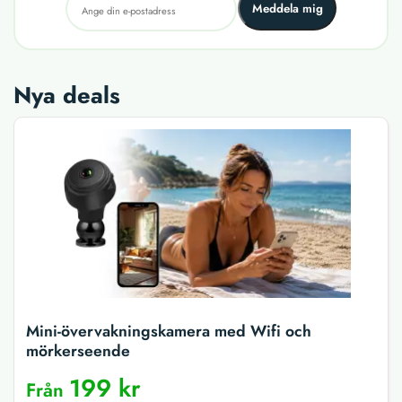
Meddela mig
Nya deals
Mini-övervakningskamera med Wifi och
mörkerseende
199 kr
Från