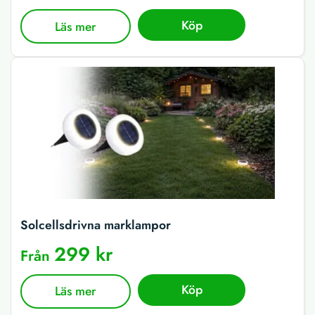
Köp
Läs mer
Solcellsdrivna marklampor
299 kr
Från
Köp
Läs mer