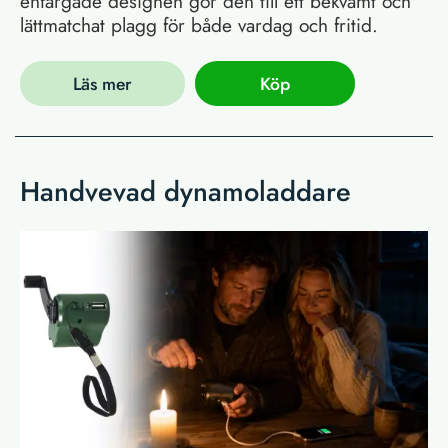
enfärgade designen gör den till ett bekvämt och
lättmatchat plagg för både vardag och fritid.
Läs mer
Köp
Handvevad dynamoladdare