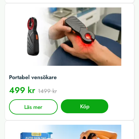
Portabel vensökare
499 kr
1499 kr
Köp
Läs mer