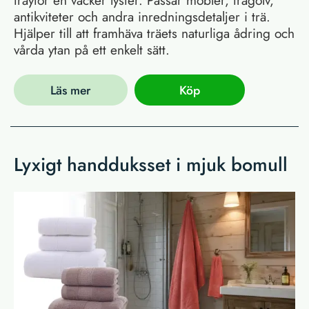
träytor en vacker lyster. Passar möbler, trägolv,
antikviteter och andra inredningsdetaljer i trä.
Hjälper till att framhäva träets naturliga ådring och
vårda ytan på ett enkelt sätt.
Läs mer
Köp
Lyxigt handduksset i mjuk bomull