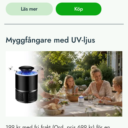
Läs mer
Köp
Myggfångare med UV-ljus
199 kr med fri frakt (Ord. pris 699 kr) för en