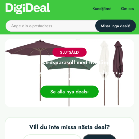
Till startsidan
Kundtjänst
Om oss
SLUTSÅLD
Trädgårdsparasoll med trästång
Det här erbjudandet har tyvärr gått ut, men vi släpper nya
deals varje dag!
Se alla nya deals
Vill du inte missa nästa deal?