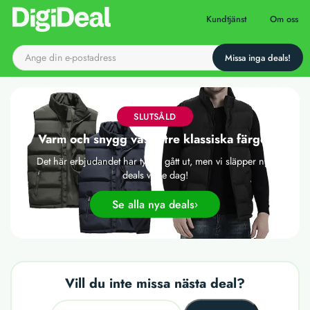
Till startsidan
Kundtjänst
Om oss
SLUTSÅLD
Varm och snygg väst i tre klassiska färger
Det här erbjudandet har tyvärr gått ut, men vi släpper nya
deals varje dag!
Se alla nya deals
Vill du inte missa nästa deal?