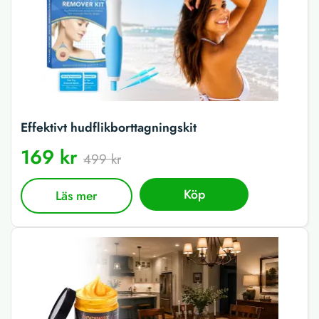
Effektivt hudflikborttagningskit
169 kr
499 kr
Köp
Läs mer