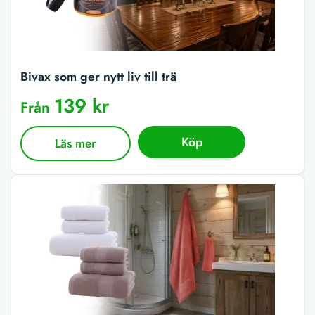
Bivax som ger nytt liv till trä
139 kr
Från
Köp
Läs mer