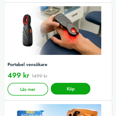
Portabel vensökare
499 kr
1499 kr
Köp
Läs mer