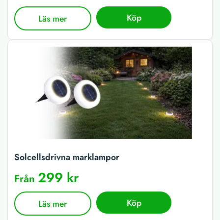
Köp
Läs mer
Solcellsdrivna marklampor
299 kr
Från
Köp
Läs mer