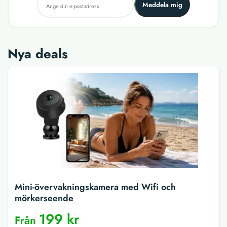
Meddela mig
Nya deals
Mini-övervakningskamera med Wifi och
mörkerseende
199 kr
Från