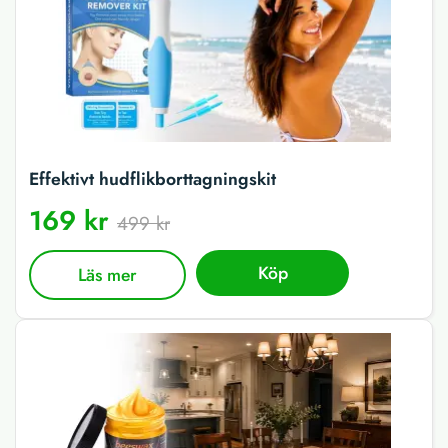
Effektivt hudflikborttagningskit
169 kr
499 kr
Köp
Läs mer