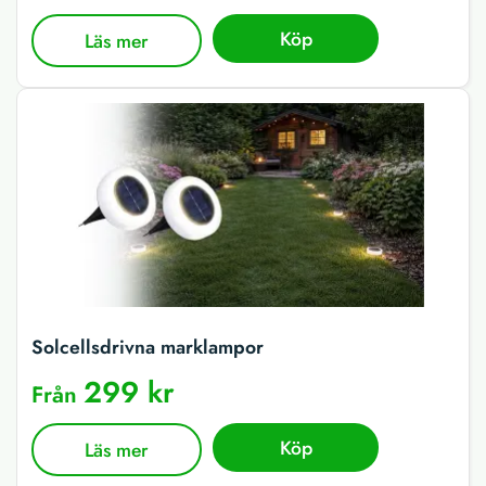
Köp
Läs mer
Solcellsdrivna marklampor
299 kr
Från
Köp
Läs mer