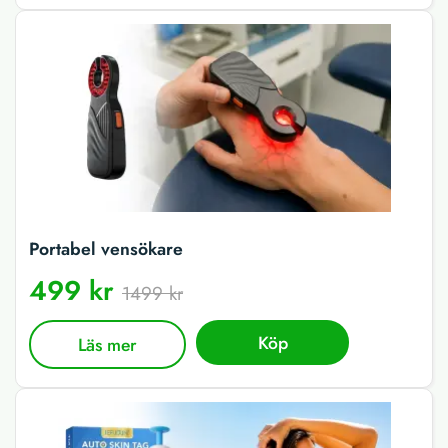
Portabel vensökare
499 kr
1499 kr
Köp
Läs mer