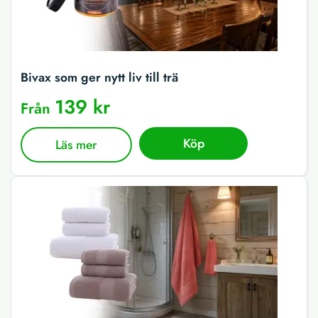
Bivax som ger nytt liv till trä
139 kr
Från
Köp
Läs mer