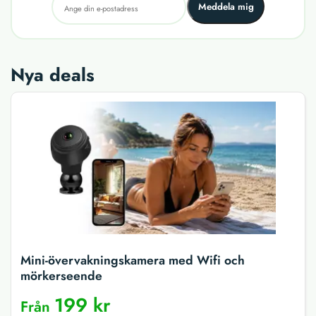
Meddela mig
Nya deals
Mini-övervakningskamera med Wifi och
mörkerseende
199 kr
Från