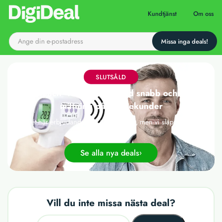
Till startsidan
Kundtjänst
Om oss
SLUTSÅLD
"No touch"-termometer med snabb och exakt
mätning på 0,5 sekunder
Det här erbjudandet har tyvärr gått ut, men vi släpper nya
deals varje dag!
Se alla nya deals
Vill du inte missa nästa deal?