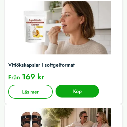
Vitlökskapslar i softgelformat
169 kr
Från
Köp
Läs mer