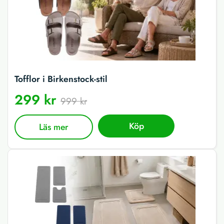
Tofflor i Birkenstock-stil
299 kr
999 kr
Köp
Läs mer