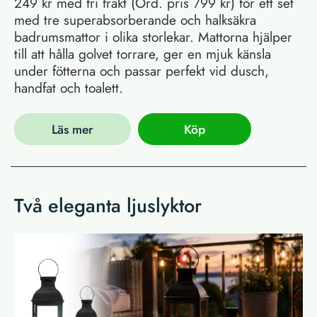
249 kr med fri frakt (Ord. pris 799 kr) för ett set
med tre superabsorberande och halksäkra
badrumsmattor i olika storlekar. Mattorna hjälper
till att hålla golvet torrare, ger en mjuk känsla
under fötterna och passar perfekt vid dusch,
handfat och toalett.
Läs mer
Köp
Två eleganta ljuslyktor