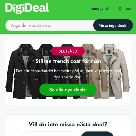
Till startsidan
Kundtjänst
Om oss
SLUTSÅLD
Stilren trench coat för män
Det här erbjudandet har tyvärr gått ut, men vi släpper nya
deals varje dag!
Se alla nya deals
Vill du inte missa nästa deal?