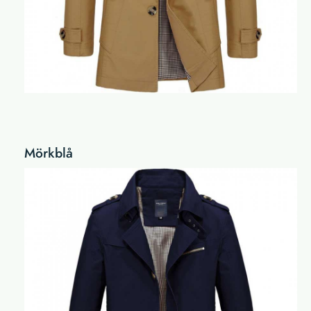
Mörkblå