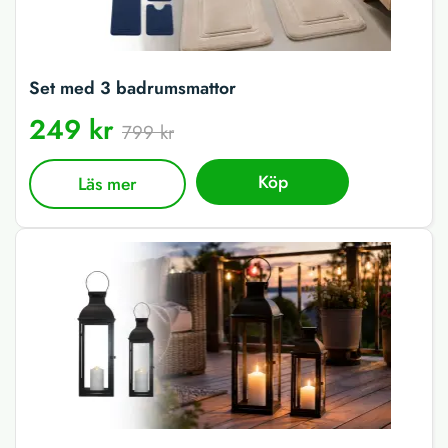
Set med 3 badrumsmattor
249 kr
799 kr
Köp
Läs mer