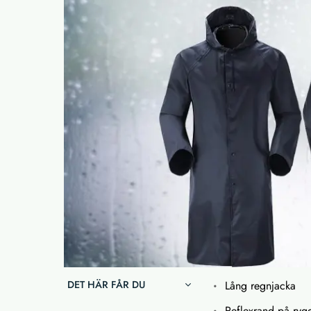
DET HÄR FÅR DU
Lång regnjacka
Reflexrand på ryg