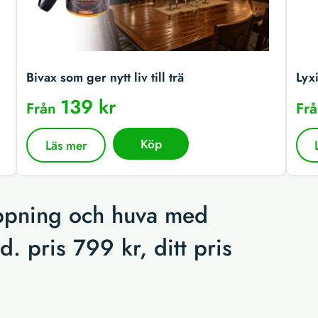
Bivax som ger nytt liv till trä
Lyx
139 kr
Från
Fr
Köp
Läs mer
ppning och huva med
. pris 799 kr, ditt pris