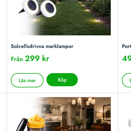
Solcellsdrivna marklampor
Por
299 kr
49
Från
Köp
Läs mer