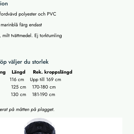
tion
fordvävd polyester och PVC
t marinblå färg endast
, milt tvättmedel. Ej torktumling
p väljer du storlek
ång Längd Rek. kroppslängd
116 cm Upp till 169 cm
25 cm 170-180 cm
130 cm 181-190 cm
serat på måtten på plagget.