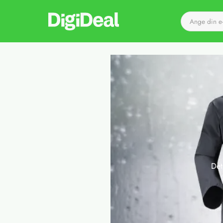
Till startsidan
Det