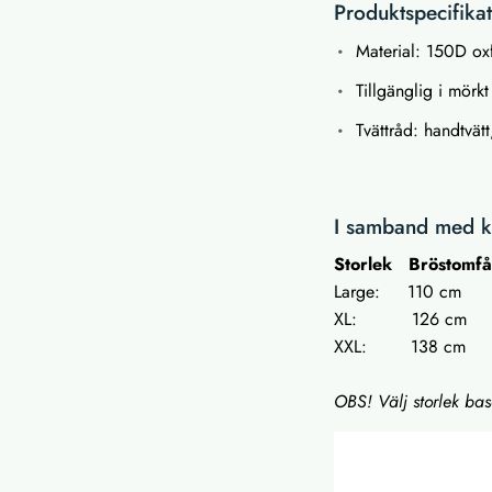
Produktspecifika
Material: 150D ox
Tillgänglig i mörk
Tvättråd: handtvätt
I samband med kö
Storlek
Bröstomf
Large: 110 cm 
XL: 126 cm 1
XXL: 138 cm 
OBS! Välj storlek ba