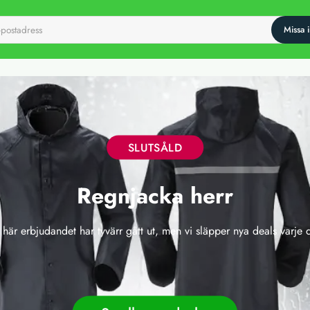
SLUTSÅLD
Regnjacka herr
 här erbjudandet har tyvärr gått ut, men vi släpper nya deals varje 