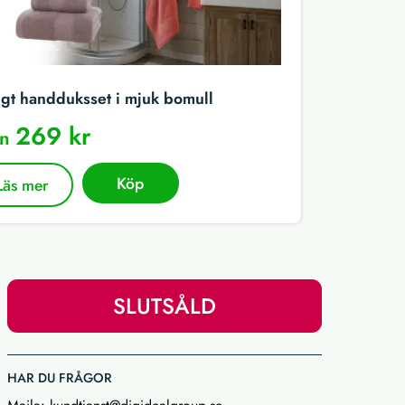
igt handduksset i mjuk bomull
269 kr
ån
Köp
Läs mer
SLUTSÅLD
HAR DU FRÅGOR