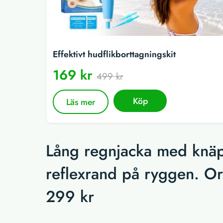
Effektivt hudflikborttagningskit
169 kr
499 kr
Köp
Läs mer
Lång regnjacka med knä
reflexrand på ryggen. Ord
299 kr