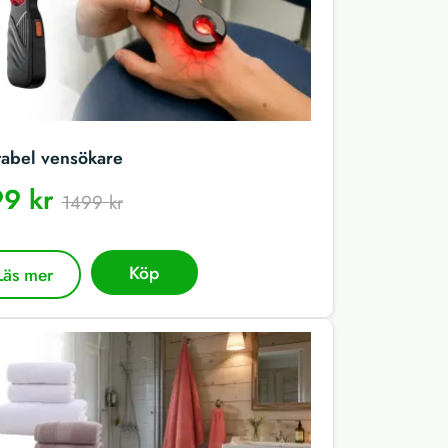
tabel vensökare
9 kr
1499 kr
Köp
Läs mer