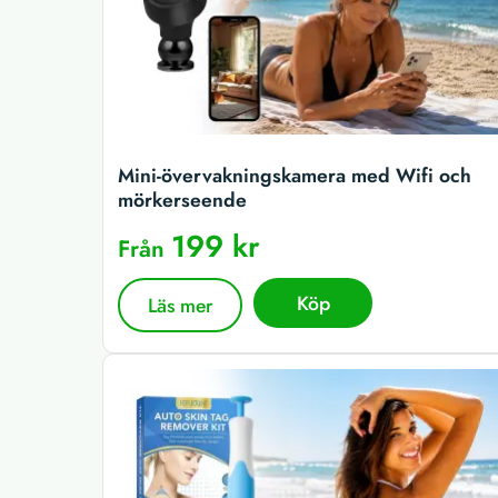
Mini-övervakningskamera med Wifi och
mörkerseende
199 kr
Från
Köp
Läs mer