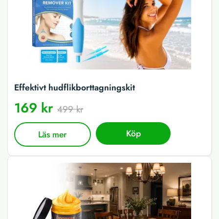
Effektivt hudflikborttagningskit
169 kr
499 kr
Köp
Läs mer