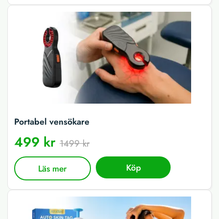
Portabel vensökare
499 kr
1499 kr
Köp
Läs mer