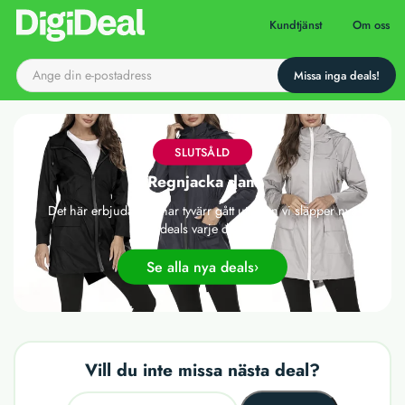
Till startsidan
Kundtjänst
Om oss
SLUTSÅLD
Regnjacka dam
Det här erbjudandet har tyvärr gått ut, men vi släpper nya
deals varje dag!
Se alla nya deals
Vill du inte missa nästa deal?