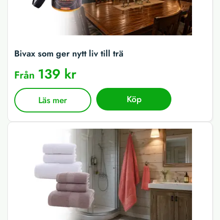
Bivax som ger nytt liv till trä
139 kr
Från
Köp
Läs mer