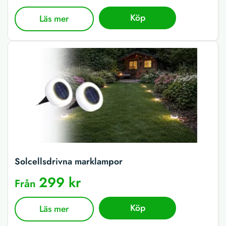
Köp
Läs mer
Solcellsdrivna marklampor
299 kr
Från
Köp
Läs mer