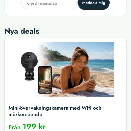
Meddela mig
Nya deals
Mini-övervakningskamera med Wifi och
mörkerseende
199 kr
Från