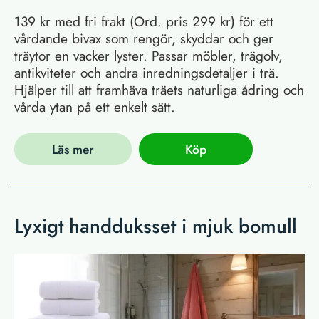
139 kr med fri frakt (Ord. pris 299 kr) för ett
vårdande bivax som rengör, skyddar och ger
träytor en vacker lyster. Passar möbler, trägolv,
antikviteter och andra inredningsdetaljer i trä.
Hjälper till att framhäva träets naturliga ådring och
vårda ytan på ett enkelt sätt.
Läs mer
Köp
Lyxigt handduksset i mjuk bomull