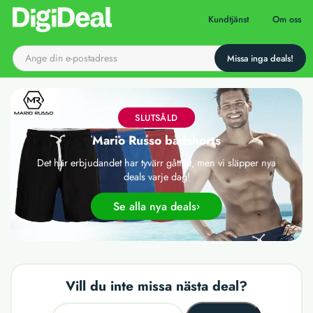
Till startsidan
Kundtjänst
Om oss
SLUTSÅLD
Mario Russo badshorts
Det här erbjudandet har tyvärr gått ut, men vi släpper nya
deals varje dag!
Se alla nya deals
Vill du inte missa nästa deal?