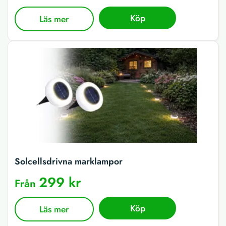
Köp
Läs mer
Solcellsdrivna marklampor
299 kr
Från
Köp
Läs mer