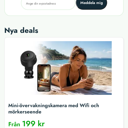
Meddela mig
Nya deals
Mini-övervakningskamera med Wifi och
mörkerseende
199 kr
Från