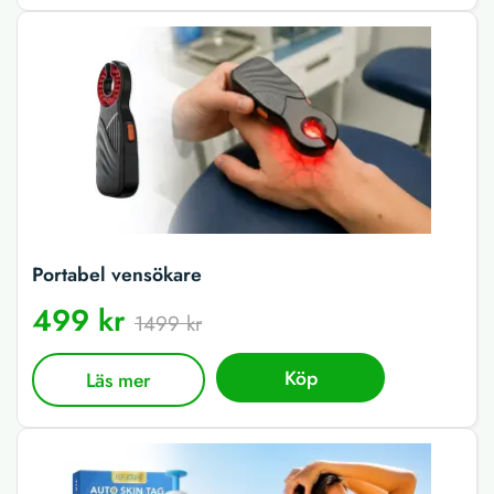
Portabel vensökare
499 kr
1499 kr
Köp
Läs mer