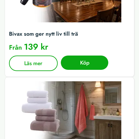
Bivax som ger nytt liv till trä
139 kr
Från
Köp
Läs mer