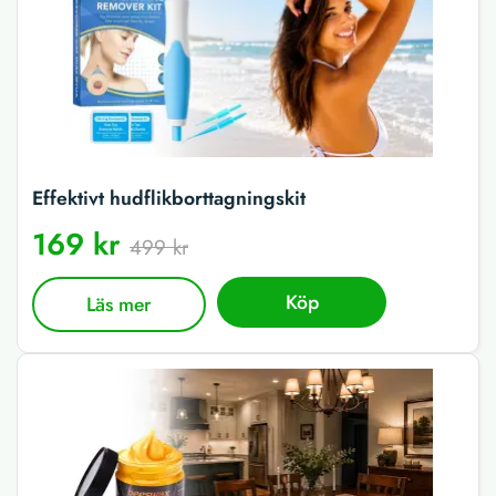
Effektivt hudflikborttagningskit
169 kr
499 kr
Köp
Läs mer