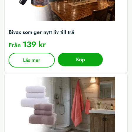
Bivax som ger nytt liv till trä
139 kr
Från
Köp
Läs mer