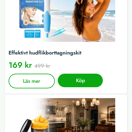
Effektivt hudflikborttagningskit
169 kr
499 kr
Köp
Läs mer