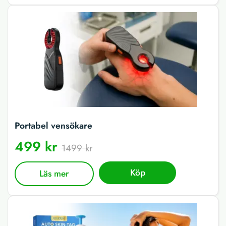
Portabel vensökare
499 kr
1499 kr
Köp
Läs mer