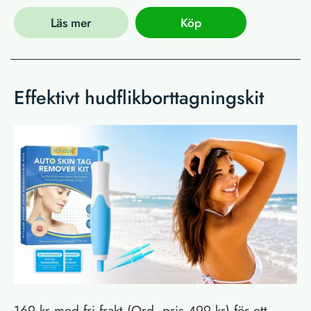
Läs mer
Köp
Effektivt hudflikborttagningskit
169 kr med fri frakt (Ord. pris 499 kr) för ett