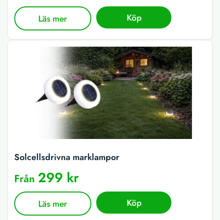
Köp
Läs mer
Solcellsdrivna marklampor
299 kr
Från
Köp
Läs mer