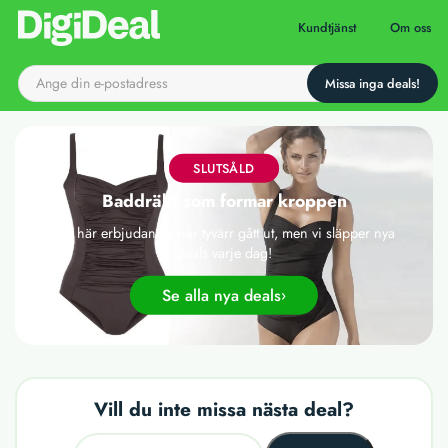
Till startsidan
Kundtjänst
Om oss
SLUTSÅLD
Baddräkt som formar kroppen
Det här erbjudandet har tyvärr gått ut, men vi släpper nya
deals varje dag!
Se alla nya deals
Vill du inte missa nästa deal?