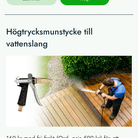
Högtrycksmunstycke till
vattenslang
169 kr med fri frakt (Ord. pris 599 kr) för ett