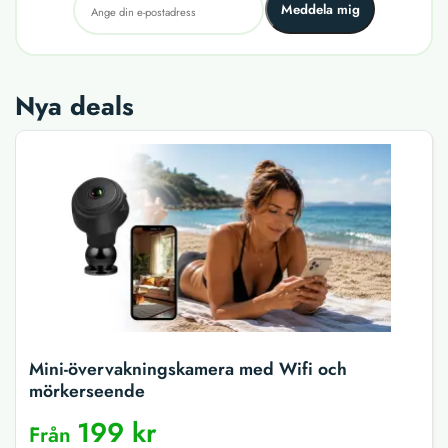
Meddela mig
Nya deals
Mini-övervakningskamera med Wifi och
mörkerseende
199 kr
Från