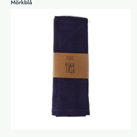
Mörkblå