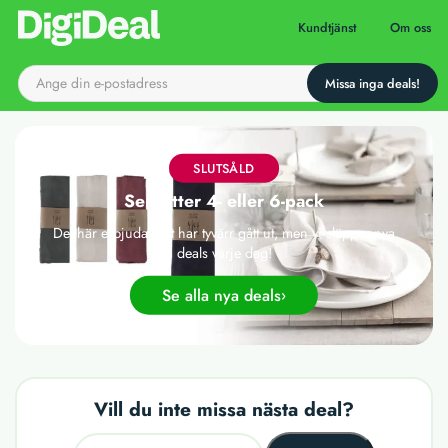
Till startsidan
Kundtjänst
Om oss
SLUTSÅLD
Servetter 4- eller 6-pack
Det här erbjudandet har tyvärr gått ut, men vi släpper nya
deals varje dag!
Se alla nya deals
Vill du inte missa nästa deal?