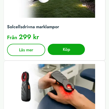
Solcellsdrivna marklampor
299 kr
Från
Köp
Läs mer