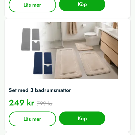
Köp
Läs mer
Set med 3 badrumsmattor
249 kr
799 kr
Köp
Läs mer