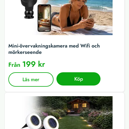
Mini-övervakningskamera med Wifi och
mörkerseende
199 kr
Från
Köp
Läs mer