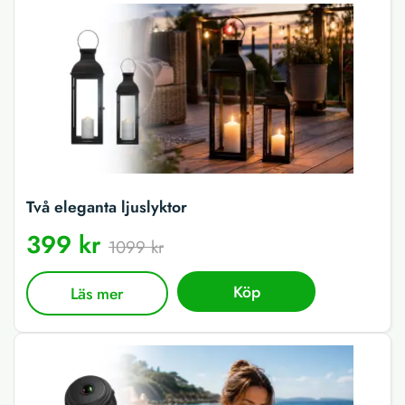
Två eleganta ljuslyktor
399 kr
1099 kr
Köp
Läs mer