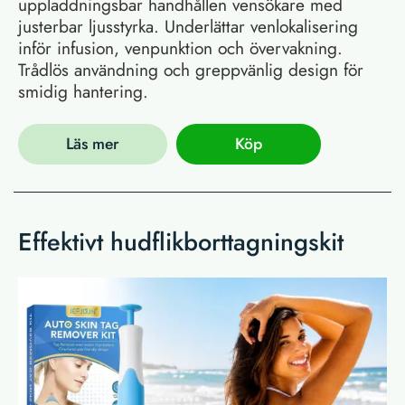
uppladdningsbar handhållen vensökare med
justerbar ljusstyrka. Underlättar venlokalisering
inför infusion, venpunktion och övervakning.
Trådlös användning och greppvänlig design för
smidig hantering.
Läs mer
Köp
Effektivt hudflikborttagningskit