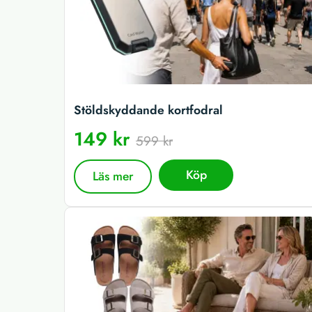
Stöldskyddande kortfodral
149 kr
599 kr
Köp
Läs mer