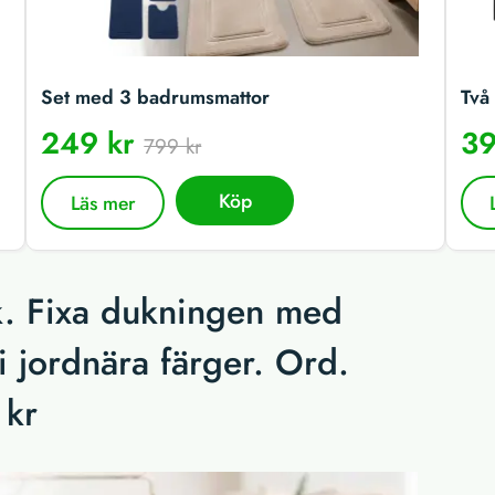
Set med 3 badrumsmattor
Två 
249 kr
39
799 kr
Köp
Läs mer
ck. Fixa dukningen med
 i jordnära färger. Ord.
 kr