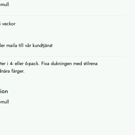
omull
5 veckor
ler maila till vår kundtjänst
ter i 4- eller 6-pack. Fixa dukningen med stilrena
dnära färger.
tion
omull