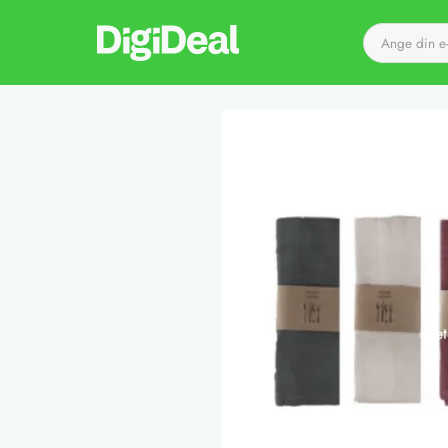
Till startsidan
Det