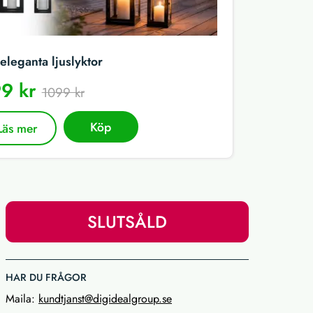
eleganta ljuslyktor
9 kr
1099 kr
Köp
Läs mer
SLUTSÅLD
HAR DU FRÅGOR
Maila:
kundtjanst@digidealgroup.se