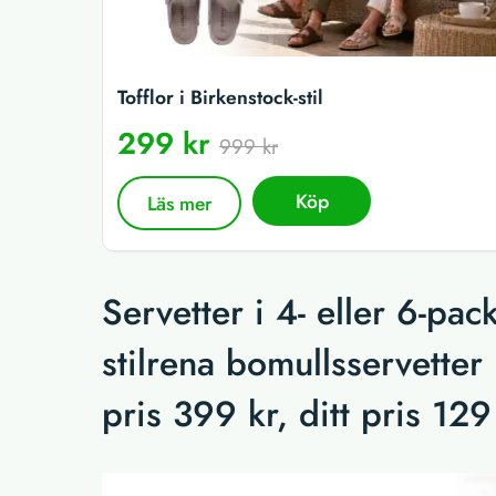
Tofflor i Birkenstock-stil
299 kr
999 kr
Köp
Läs mer
Servetter i 4- eller 6-pa
stilrena bomullsservetter
pris 399 kr, ditt pris 129