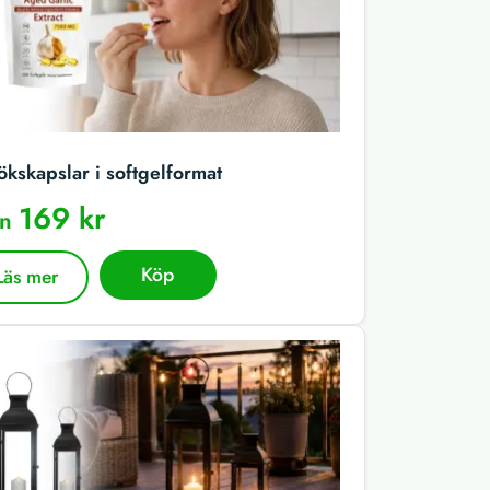
ökskapslar i softgelformat
169 kr
ån
Köp
Läs mer