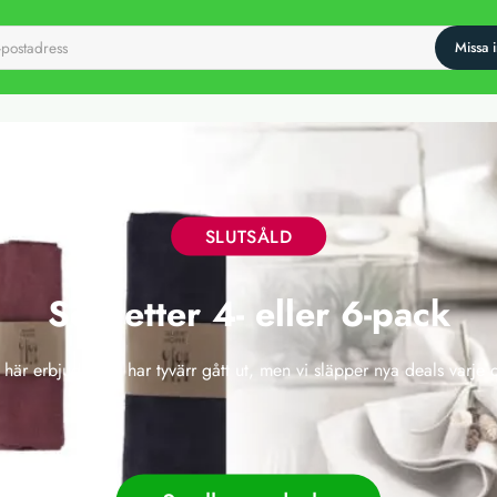
SLUTSÅLD
Servetter 4- eller 6-pack
 här erbjudandet har tyvärr gått ut, men vi släpper nya deals varje 