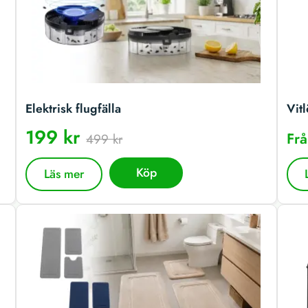
Elektrisk flugfälla
Vitl
199 kr
Fr
499 kr
Köp
Läs mer