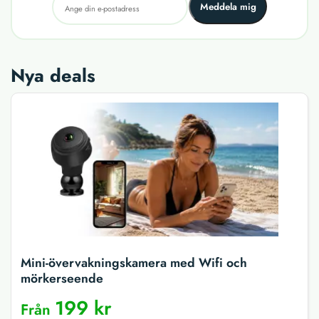
Meddela mig
Nya deals
Mini-övervakningskamera med Wifi och
mörkerseende
199 kr
Från