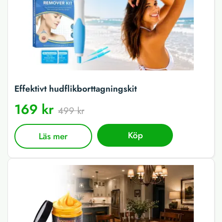
Effektivt hudflikborttagningskit
169 kr
499 kr
Köp
Läs mer