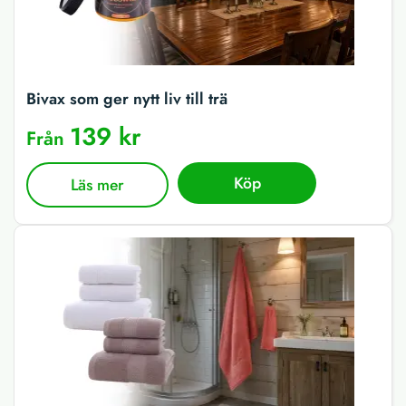
Bivax som ger nytt liv till trä
139 kr
Från
Köp
Läs mer