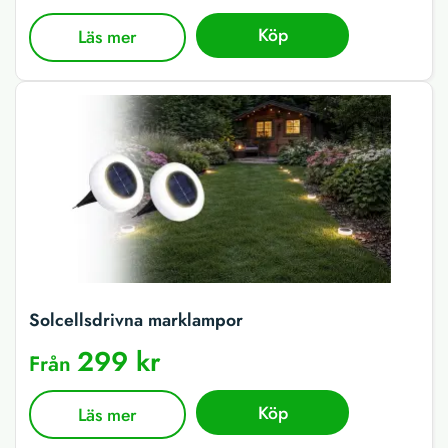
Köp
Läs mer
Solcellsdrivna marklampor
299 kr
Från
Köp
Läs mer