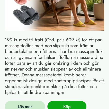
199 kr med fri frakt (Ord. pris 699 kr) för ett par
massagetofflor med non-slip sula som främjar
blodcirkulationen i fötterna, har bra massageeffekt
och är gynnsam för hälsan. Tofflorna massera dina
fötter bara av att du går omkring i dem och gör
att nerver och muskler slappnar av och eliminera
trötthet. Denna massagetoffel kombinerar
ergonomisk design med zonterapiprinciper för att
stimulera akupunkturpunkter på dina fötter och
hjälpa till att lindra spänningar
Läs mer
Köp