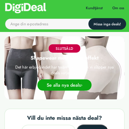
Till startsidan
Kundtjänst
Om oss
SLUTSÅLD
Shapewear med håll-in effekt
Det här erbjudandet har tyvärr gått ut, men vi släpper nya
deals varje dag!
Se alla nya deals
Vill du inte missa nästa deal?