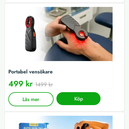
Portabel vensökare
499 kr
1499 kr
Köp
Läs mer