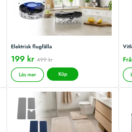
Elektrisk flugfälla
Vitl
199 kr
Fr
499 kr
Köp
Läs mer