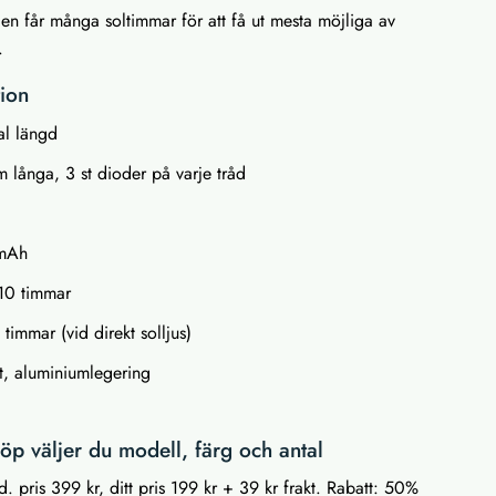
en får många soltimmar för att få ut mesta möjliga av
.
tion
al längd
 långa, 3 st dioder på varje tråd
A
0mAh
l 10 timmar
timmar (vid direkt solljus)
st, aluminiumlegering
p väljer du modell, färg och antal
. pris 399 kr, ditt pris 199 kr + 39 kr frakt. Rabatt: 50%