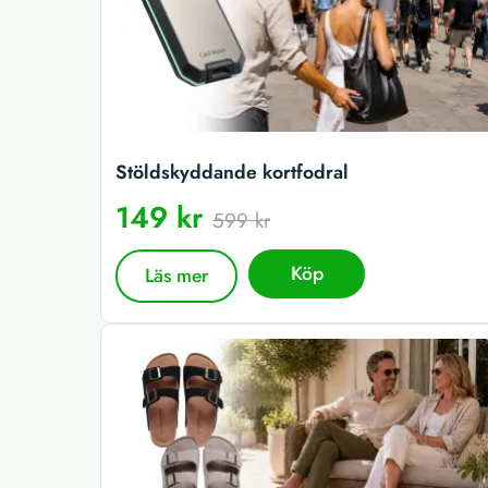
Stöldskyddande kortfodral
149 kr
599 kr
Köp
Läs mer