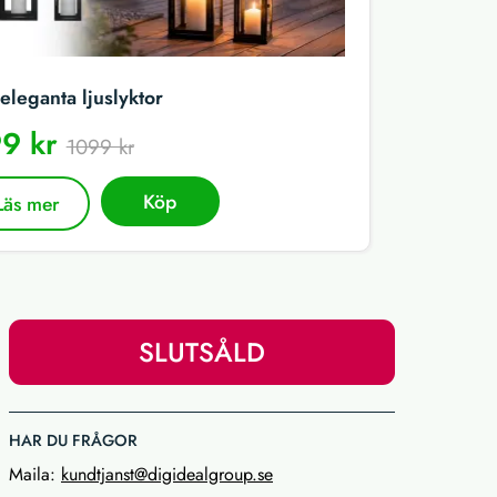
eleganta ljuslyktor
9 kr
1099 kr
Köp
Läs mer
SLUTSÅLD
HAR DU FRÅGOR
Maila:
kundtjanst@digidealgroup.se