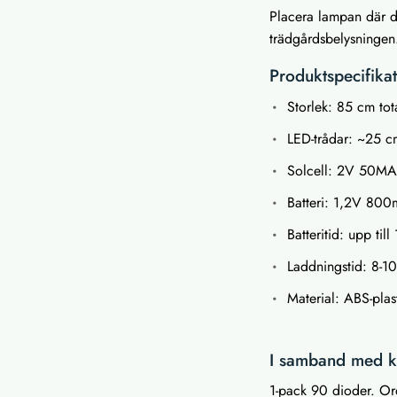
Placera lampan där d
trädgårdsbelysningen
Produktspecifika
Storlek: 85 cm tot
LED-trådar: ~25 cm
Solcell: 2V 50M
Batteri: 1,2V 80
Batteritid: upp til
Laddningstid: 8-10 
Material: ABS-pla
I samband med kö
1-pack 90 dioder. Ord