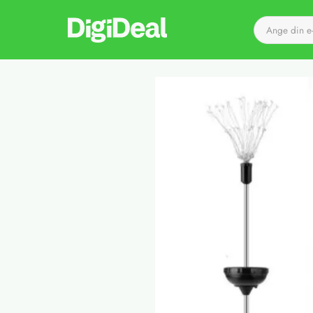
Till startsidan
Det