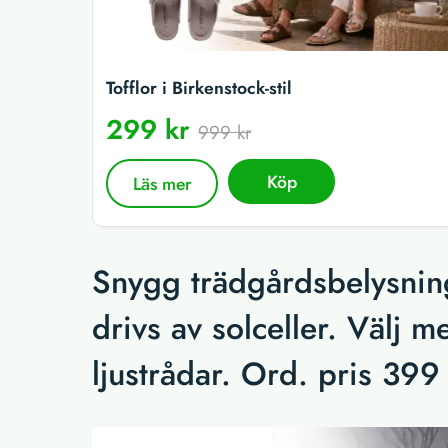
Tofflor i Birkenstock-stil
299 kr
999 kr
Köp
Läs mer
Snygg trädgårdsbelysni
drivs av solceller. Välj m
ljustrådar. Ord. pris 399 