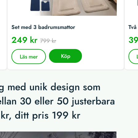
Set med 3 badrumsmattor
Två 
249 kr
39
799 kr
Köp
Läs mer
ng med unik design som
ellan 30 eller 50 justerbara
kr, ditt pris 199 kr