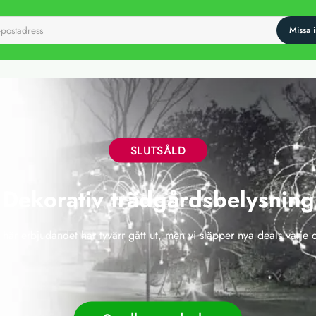
SLUTSÅLD
Dekorativ trädgårdsbelysning
 här erbjudandet har tyvärr gått ut, men vi släpper nya deals varje 