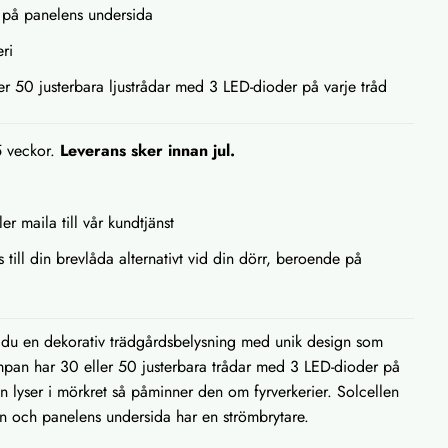
s på panelens undersida
eri
er 50 justerbara ljustrådar med 3 LED-dioder på varje tråd
5 veckor.
Leverans sker innan jul.
ler maila till vår kundtjänst
s till din brevlåda alternativt vid din dörr, beroende på
du en dekorativ trädgårdsbelysning med unik design som
ampan har 30 eller 50 justerbara trådar med 3 LED-dioder på
n lyser i mörkret så påminner den om fyrverkerier. Solcellen
gen och panelens undersida har en strömbrytare.