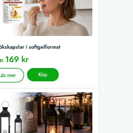
ökskapslar i softgelformat
169 kr
ån
Köp
Läs mer