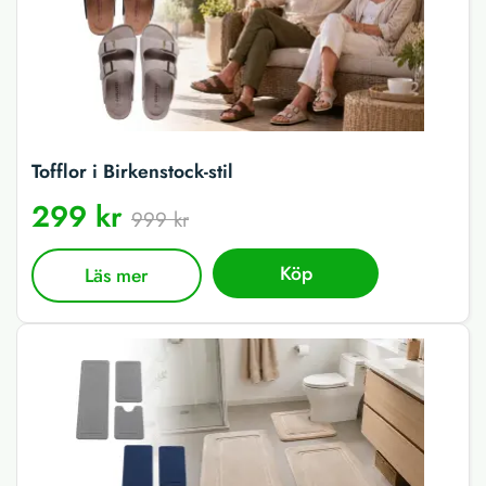
Tofflor i Birkenstock-stil
299 kr
999 kr
Köp
Läs mer