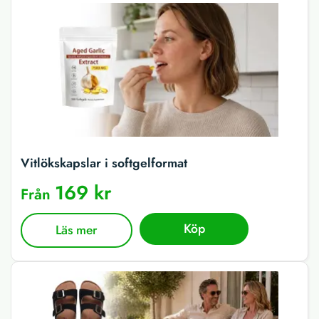
Vitlökskapslar i softgelformat
169 kr
Från
Köp
Läs mer