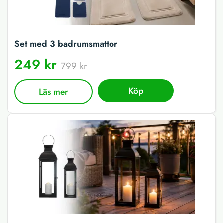
Set med 3 badrumsmattor
249 kr
799 kr
Köp
Läs mer