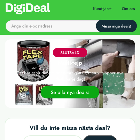
Till startsidan
Kundtjänst
Om oss
SLUTSÅLD
Multi-tejp
Det här erbjudandet har tyvärr gått ut, men vi släpper nya
deals varje dag!
Se alla nya deals
Vill du inte missa nästa deal?