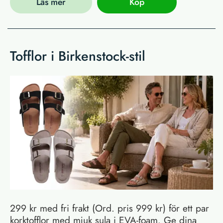
Läs mer
Köp
Tofflor i Birkenstock-stil
299 kr med fri frakt (Ord. pris 999 kr) för ett par
korktofflor med mjuk sula i EVA-foam. Ge dina