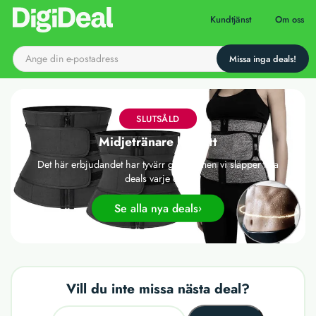
Till startsidan
Kundtjänst
Om oss
SLUTSÅLD
Midjetränare korsett
Det här erbjudandet har tyvärr gått ut, men vi släpper nya
deals varje dag!
Se alla nya deals
Vill du inte missa nästa deal?