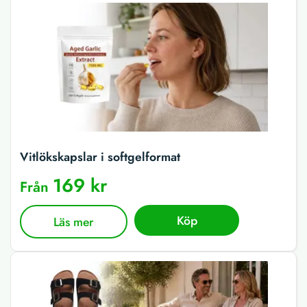
Vitlökskapslar i softgelformat
169 kr
Från
Köp
Läs mer