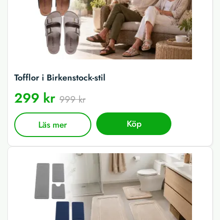
Tofflor i Birkenstock-stil
299 kr
999 kr
Köp
Läs mer