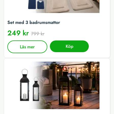
Set med 3 badrumsmattor
249 kr
799 kr
Köp
Läs mer