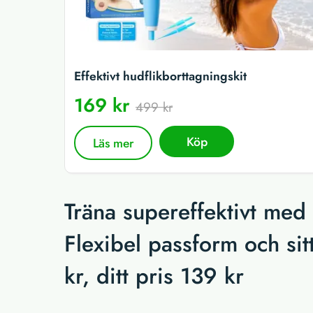
Effektivt hudflikborttagningskit
169 kr
499 kr
Köp
Läs mer
Träna supereffektivt med
Flexibel passform och si
kr, ditt pris 139 kr