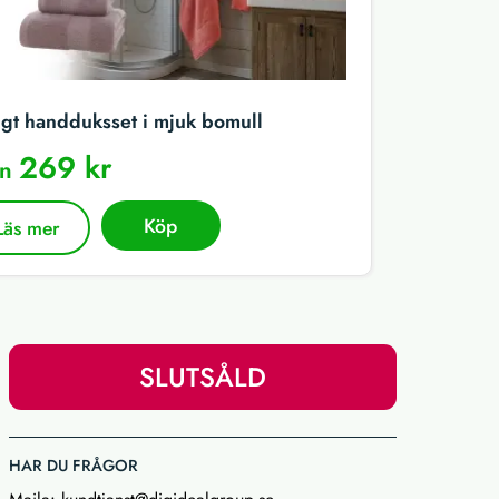
igt handduksset i mjuk bomull
269 kr
ån
Köp
Läs mer
SLUTSÅLD
HAR DU FRÅGOR