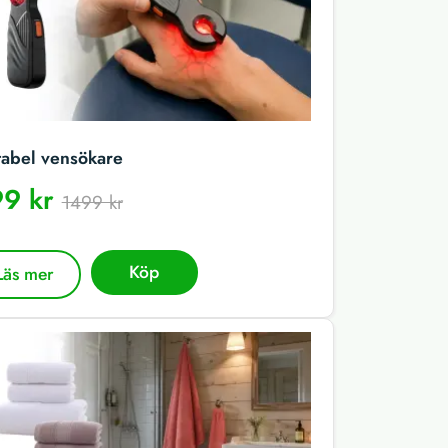
tabel vensökare
9 kr
1499 kr
Köp
Läs mer