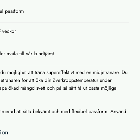
el passform
5 veckor
ler maila till vår kundtjänst
u möjlighet att träna supereffektivt med en midjetränare. Du
djetränaren för att öka din överkroppstemperatur under
apa ökad mängd svett och på så sätt få ut bästa möjliga
struerad att sitta bekvämt och med flexibel passform. Använd
tion