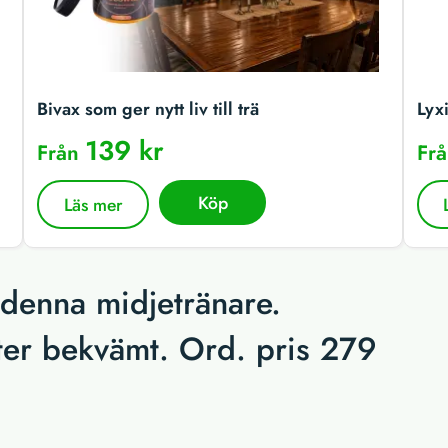
Bivax som ger nytt liv till trä
Lyx
139 kr
Från
Fr
Köp
Läs mer
 denna midjetränare.
tter bekvämt. Ord. pris 279