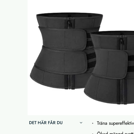
DET HÄR FÅR DU
Träna supereffekti
Ökad mängd svett