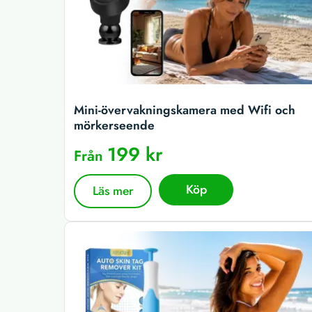
Mini-övervakningskamera med Wifi och
mörkerseende
199 kr
Från
Köp
Läs mer