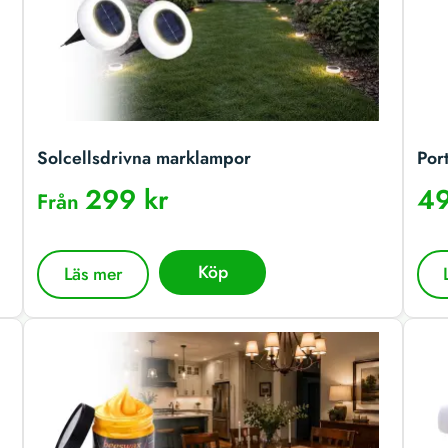
Solcellsdrivna marklampor
Por
299 kr
49
Från
Köp
Läs mer