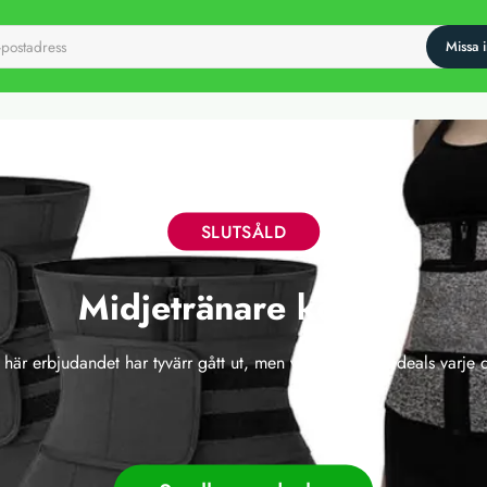
SLUTSÅLD
Midjetränare korsett
 här erbjudandet har tyvärr gått ut, men vi släpper nya deals varje 