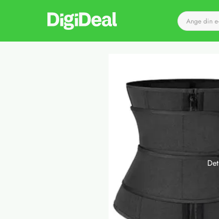
Till startsidan
Det