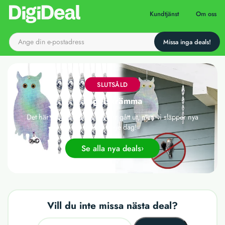
Till startsidan
Kundtjänst
Om oss
SLUTSÅLD
Fågelskrämma
Det här erbjudandet har tyvärr gått ut, men vi släpper nya
deals varje dag!
Se alla nya deals
Vill du inte missa nästa deal?