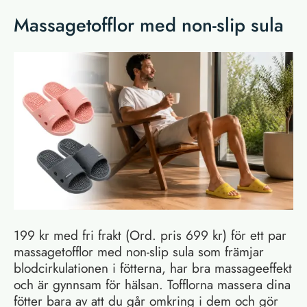
Massagetofflor med non-slip sula
199 kr med fri frakt (Ord. pris 699 kr) för ett par
massagetofflor med non-slip sula som främjar
blodcirkulationen i fötterna, har bra massageeffekt
och är gynnsam för hälsan. Tofflorna massera dina
fötter bara av att du går omkring i dem och gör