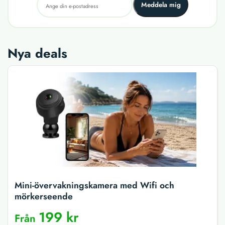
Meddela mig
Nya deals
Mini-övervakningskamera med Wifi och
mörkerseende
199 kr
Från