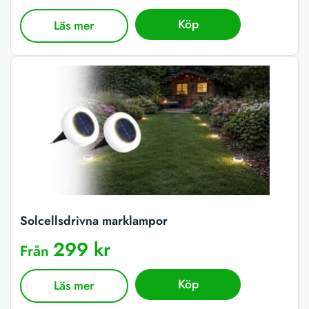
Köp
Läs mer
Solcellsdrivna marklampor
299 kr
Från
Köp
Läs mer