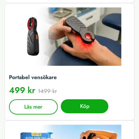
Portabel vensökare
499 kr
1499 kr
Köp
Läs mer