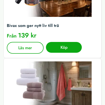
Bivax som ger nytt liv till trä
139 kr
Från
Köp
Läs mer