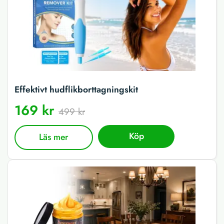
Effektivt hudflikborttagningskit
169 kr
499 kr
Köp
Läs mer