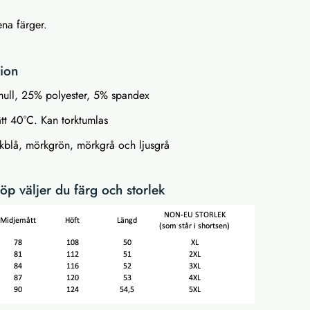
rena färger.
tion
ull, 25% polyester, 5% spandex
ätt 40°C. Kan torktumlas
rkblå, mörkgrön, mörkgrå och ljusgrå
p väljer du färg och storlek