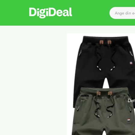
Till startsidan
Det