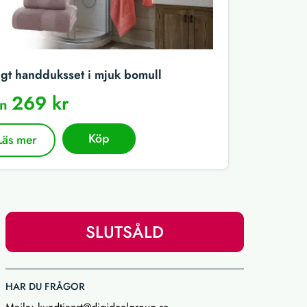
igt handduksset i mjuk bomull
269 kr
ån
Köp
Läs mer
SLUTSÅLD
HAR DU FRÅGOR