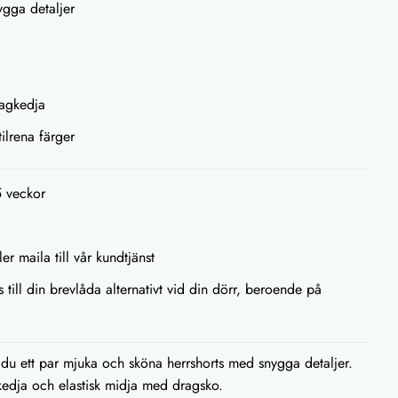
ygga detaljer
ragkedja
tilrena färger
5 veckor
ler maila till vår kundtjänst
s till din brevlåda alternativt vid din dörr, beroende på
du ett par mjuka och sköna herrshorts med snygga detaljer.
edja och elastisk midja med dragsko.