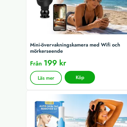
Mini-övervakningskamera med Wifi och
mörkerseende
199 kr
Från
Köp
Läs mer