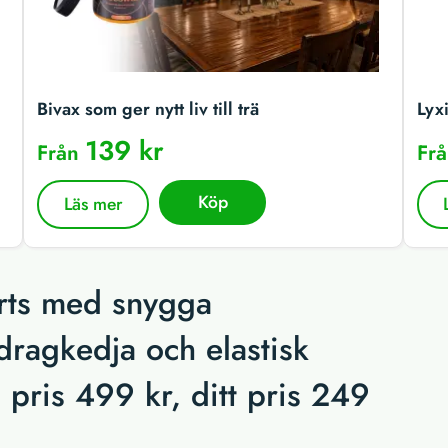
Bivax som ger nytt liv till trä
Lyx
139 kr
Från
Fr
Köp
Läs mer
rts med snygga
dragkedja och elastisk
pris 499 kr, ditt pris 249