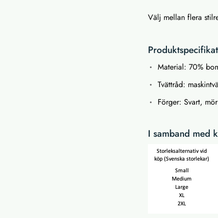
Välj mellan flera stil
Produktspecifika
Material: 70% bom
Tvättråd: maskintv
Förger: Svart, mö
I samband med kö