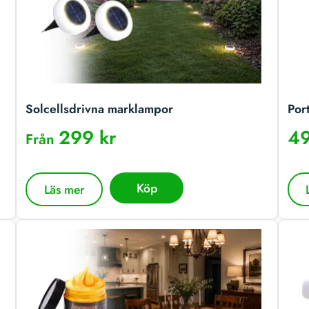
Solcellsdrivna marklampor
Por
299 kr
49
Från
Köp
Läs mer