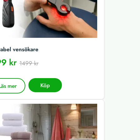
tabel vensökare
9 kr
1499 kr
Köp
Läs mer