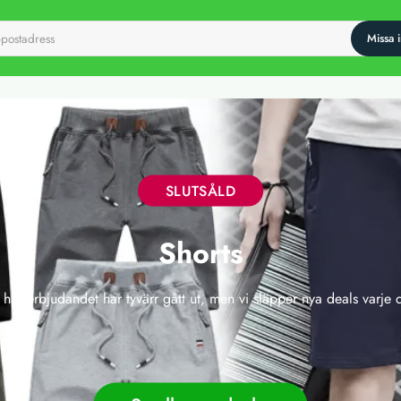
SLUTSÅLD
Shorts
 här erbjudandet har tyvärr gått ut, men vi släpper nya deals varje 