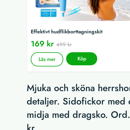
Effektivt hudflikborttagningskit
169 kr
499 kr
Köp
Läs mer
Mjuka och sköna herrsho
detaljer. Sidofickor med 
midja med dragsko. Ord. 
kr