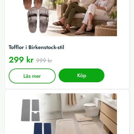
Tofflor i Birkenstock-stil
299 kr
999 kr
Köp
Läs mer