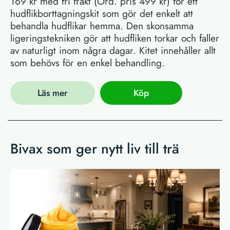
169 kr med fri frakt (Ord. pris 499 kr) för ett
hudflikborttagningskit som gör det enkelt att
behandla hudflikar hemma. Den skonsamma
ligeringstekniken gör att hudfliken torkar och faller
av naturligt inom några dagar. Kitet innehåller allt
som behövs för en enkel behandling.
Läs mer
Köp
Bivax som ger nytt liv till trä