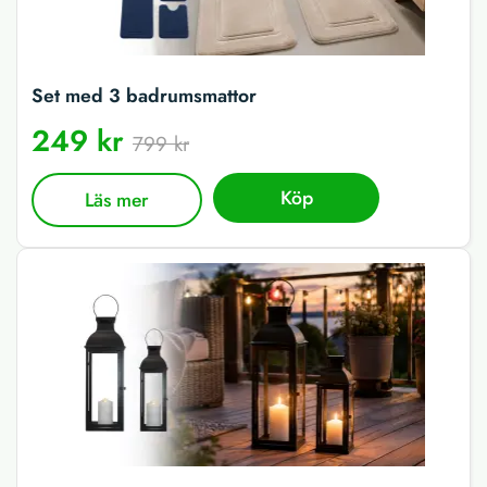
Set med 3 badrumsmattor
249 kr
799 kr
Köp
Läs mer