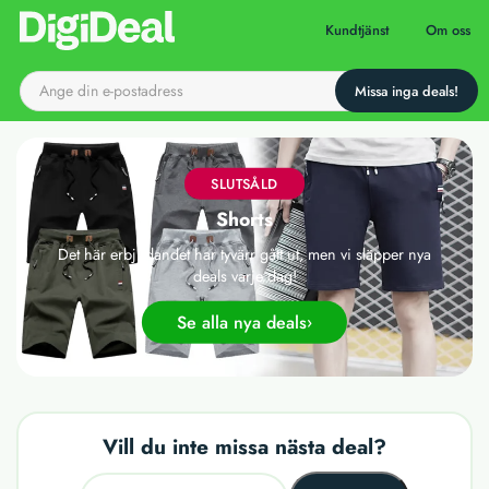
Till startsidan
Kundtjänst
Om oss
SLUTSÅLD
Shorts
Det här erbjudandet har tyvärr gått ut, men vi släpper nya
deals varje dag!
Se alla nya deals
Vill du inte missa nästa deal?