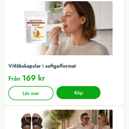
Vitlökskapslar i softgelformat
169 kr
Från
Köp
Läs mer