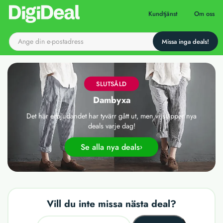
Till startsidan
Kundtjänst
Om oss
SLUTSÅLD
Dambyxa
Det här erbjudandet har tyvärr gått ut, men vi släpper nya
deals varje dag!
Se alla nya deals
Vill du inte missa nästa deal?