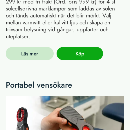
299 kr med fri frakt (Ord. pris 999 kr) för 4 st
solcellsdrivna marklampor som laddas av solen
och tänds automatiskt när det blir mörkt. Välj
mellan varmvitt eller kallvitt ljus och skapa en
trivsam belysning vid gångar, uppfarter och
uteplatser.
Läs mer
Köp
Portabel vensökare