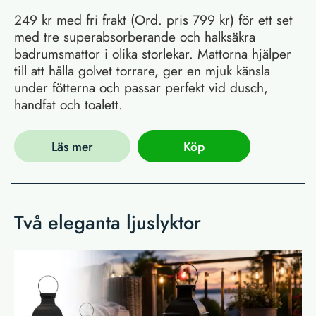
249 kr med fri frakt (Ord. pris 799 kr) för ett set
med tre superabsorberande och halksäkra
badrumsmattor i olika storlekar. Mattorna hjälper
till att hålla golvet torrare, ger en mjuk känsla
under fötterna och passar perfekt vid dusch,
handfat och toalett.
Läs mer
Köp
Två eleganta ljuslyktor