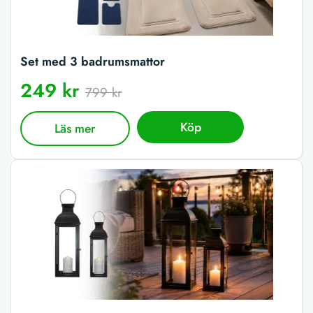
Set med 3 badrumsmattor
249 kr
799 kr
Köp
Läs mer