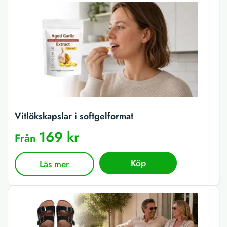
Vitlökskapslar i softgelformat
169 kr
Från
Köp
Läs mer