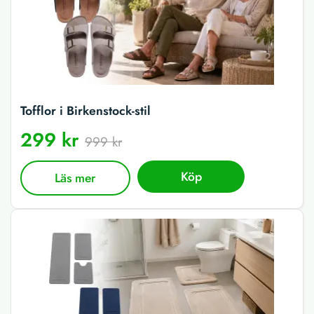
Tofflor i Birkenstock-stil
299 kr
999 kr
Köp
Läs mer