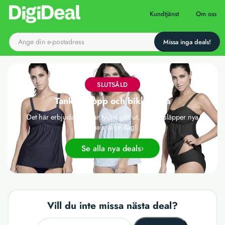
Till startsidan
Kundtjänst
Om oss
SLUTSÅLD
Tankini: topp och bikinibyxa
Det här erbjudandet har tyvärr gått ut, men vi släpper nya
deals varje dag!
Se alla nya deals
Vill du inte missa nästa deal?