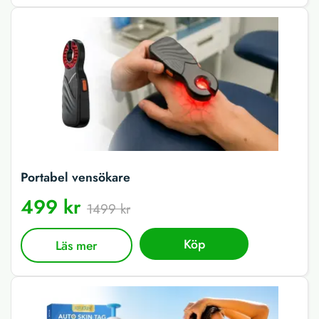
Portabel vensökare
499 kr
1499 kr
Köp
Läs mer