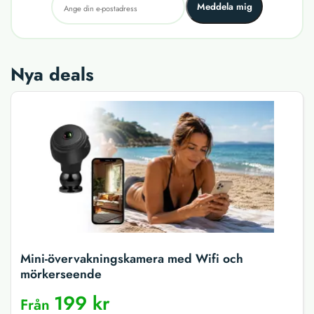
Meddela mig
Nya deals
Mini-övervakningskamera med Wifi och
mörkerseende
199 kr
Från