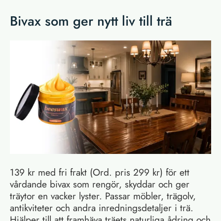
Bivax som ger nytt liv till trä
139 kr med fri frakt (Ord. pris 299 kr) för ett
vårdande bivax som rengör, skyddar och ger
träytor en vacker lyster. Passar möbler, trägolv,
antikviteter och andra inredningsdetaljer i trä.
Hjälper till att framhäva träets naturliga ådring och