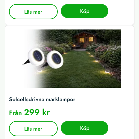
Köp
Läs mer
Solcellsdrivna marklampor
299 kr
Från
Köp
Läs mer