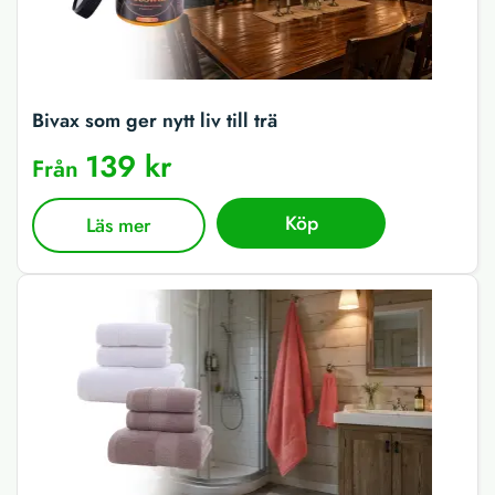
Bivax som ger nytt liv till trä
139 kr
Från
Köp
Läs mer