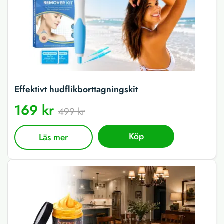
Effektivt hudflikborttagningskit
169 kr
499 kr
Köp
Läs mer