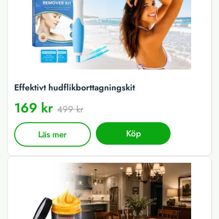
Effektivt hudflikborttagningskit
169 kr
499 kr
Köp
Läs mer