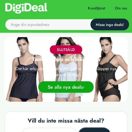
Till startsidan
Kundtjänst
Om oss
SLUTSÅLD
Tankini: topp och bikinibyxa
Det här erbjudandet har tyvärr gått ut, men vi släpper nya
deals varje dag!
Se alla nya deals
Vill du inte missa nästa deal?