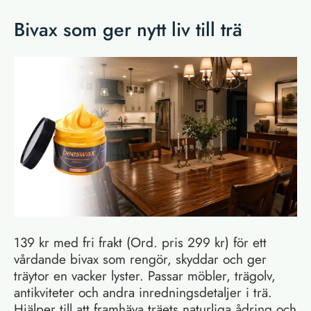
Bivax som ger nytt liv till trä
139 kr med fri frakt (Ord. pris 299 kr) för ett
vårdande bivax som rengör, skyddar och ger
träytor en vacker lyster. Passar möbler, trägolv,
antikviteter och andra inredningsdetaljer i trä.
Hjälper till att framhäva träets naturliga ådring och