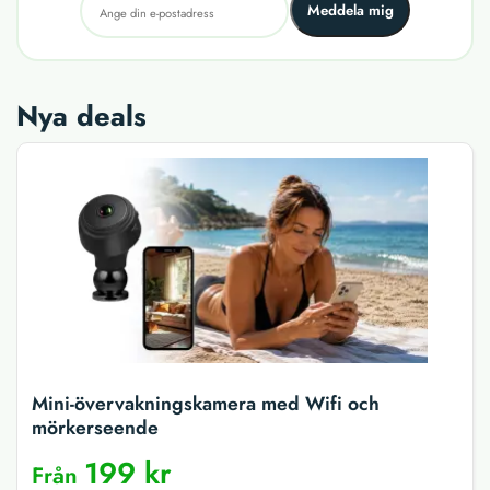
Meddela mig
Nya deals
Mini-övervakningskamera med Wifi och
mörkerseende
199 kr
Från