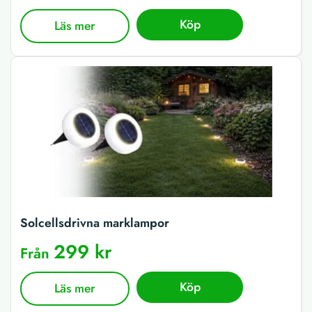
Köp
Läs mer
Solcellsdrivna marklampor
299 kr
Från
Köp
Läs mer