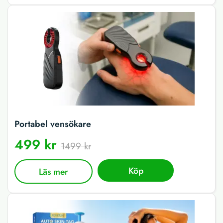
Portabel vensökare
499 kr
1499 kr
Köp
Läs mer