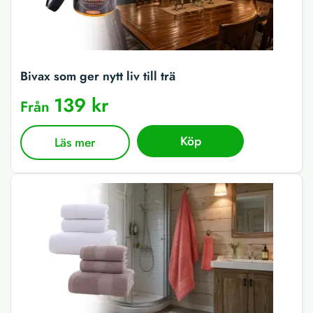
Bivax som ger nytt liv till trä
139 kr
Från
Köp
Läs mer