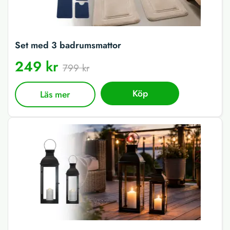
Set med 3 badrumsmattor
249 kr
799 kr
Köp
Läs mer