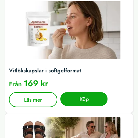
Vitlökskapslar i softgelformat
169 kr
Från
Köp
Läs mer