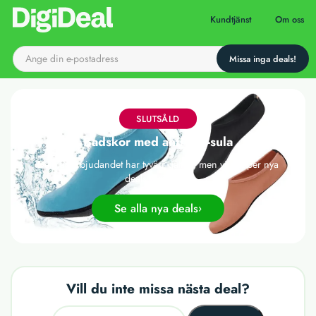
Till startsidan
Kundtjänst
Om oss
SLUTSÅLD
Badskor med anti slip-sula
Det här erbjudandet har tyvärr gått ut, men vi släpper nya
deals varje dag!
Se alla nya deals
Vill du inte missa nästa deal?