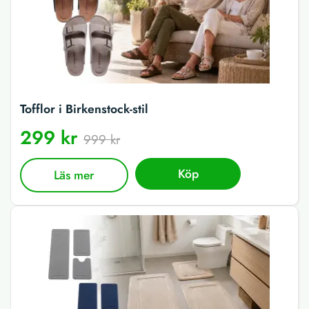
Tofflor i Birkenstock-stil
299 kr
999 kr
Köp
Läs mer