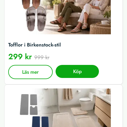
Tofflor i Birkenstock-stil
299 kr
999 kr
Köp
Läs mer