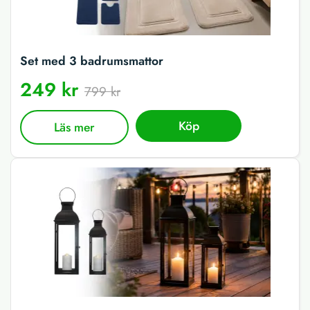
Set med 3 badrumsmattor
249 kr
799 kr
Köp
Läs mer