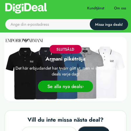
Till startsidan
Kundtjänst
Om oss
SLUTSÅLD
Armani pikétröja
Det här erbjudandet har tyvärr gått ut, men vi släpper nya
deals varje dag!
Se alla nya deals
Vill du inte missa nästa deal?