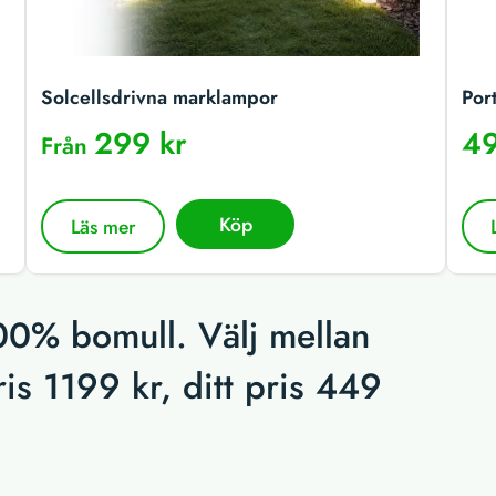
Solcellsdrivna marklampor
Por
299 kr
49
Från
Köp
Läs mer
100% bomull. Välj mellan
ris 1199 kr, ditt pris 449