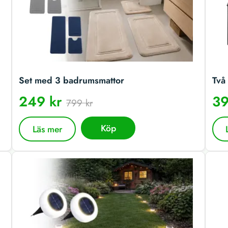
Set med 3 badrumsmattor
Två 
249 kr
39
799 kr
Köp
Läs mer