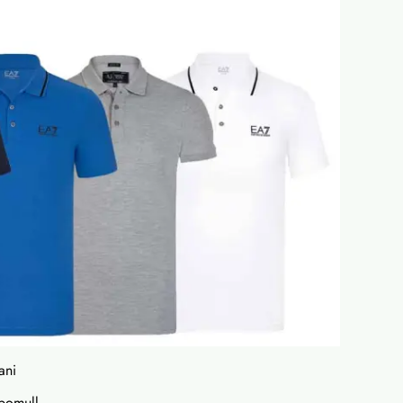
ani
 bomull