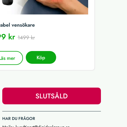
tabel vensökare
9 kr
1499 kr
Köp
Läs mer
SLUTSÅLD
HAR DU FRÅGOR