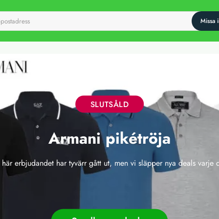
SLUTSÅLD
Armani pikétröja
 här erbjudandet har tyvärr gått ut, men vi släpper nya deals varje 