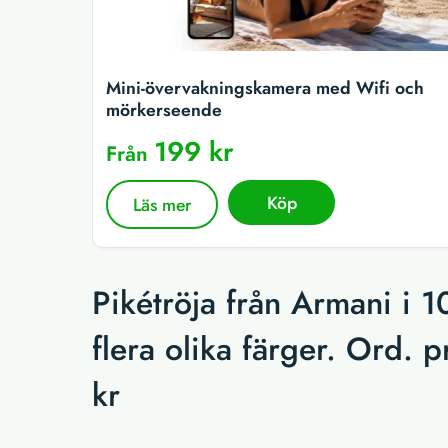
Mini-övervakningskamera med Wifi och
mörkerseende
199 kr
Från
Köp
Läs mer
Pikétröja från Armani i 
flera olika färger. Ord. p
kr