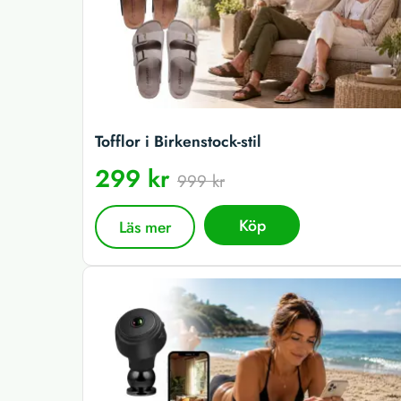
Tofflor i Birkenstock-stil
299 kr
999 kr
Köp
Läs mer