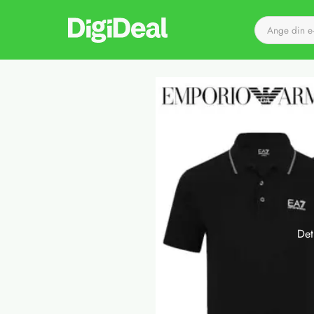
Till startsidan
Det