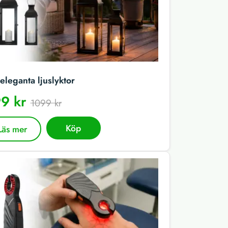
eleganta ljuslyktor
9 kr
1099 kr
Köp
Läs mer