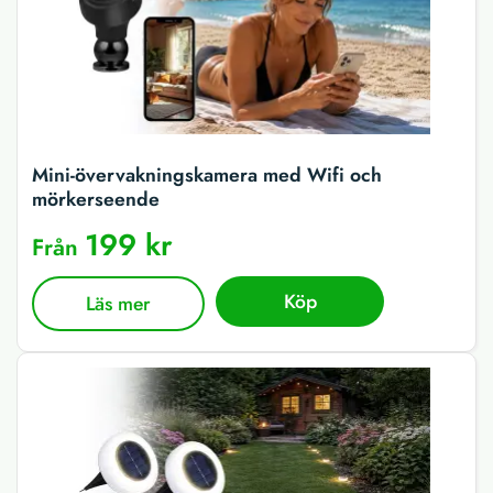
Mini-övervakningskamera med Wifi och
mörkerseende
199 kr
Från
Köp
Läs mer