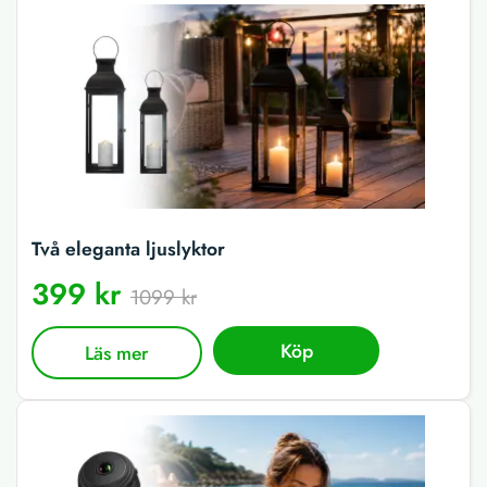
Två eleganta ljuslyktor
399 kr
1099 kr
Köp
Läs mer