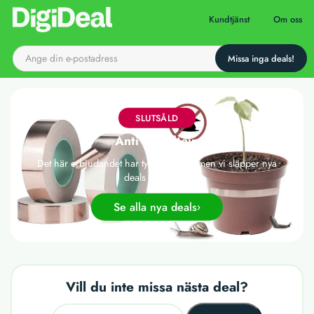
Till startsidan
Kundtjänst
Om oss
SLUTSÅLD
Anti snigeltejp
Det här erbjudandet har tyvärr gått ut, men vi släpper nya
deals varje dag!
Se alla nya deals
Vill du inte missa nästa deal?