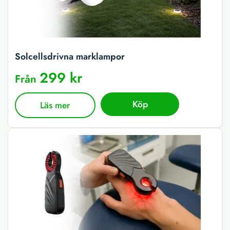
Solcellsdrivna marklampor
299 kr
Från
Köp
Läs mer