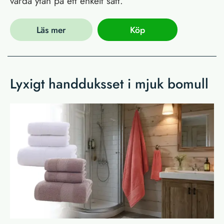
vårda ytan på ett enkelt sätt.
Läs mer
Köp
Lyxigt handduksset i mjuk bomull