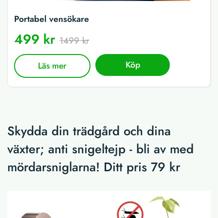
Portabel vensökare
499 kr
1499 kr
Köp
Läs mer
Skydda din trädgård och dina
växter; anti snigeltejp - bli av med
mördarsniglarna! Ditt pris 79 kr