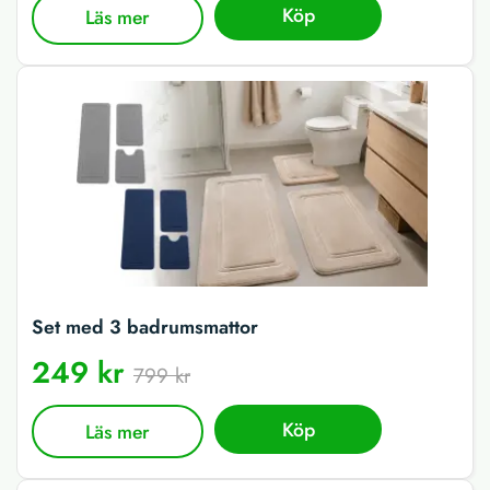
Köp
Läs mer
Set med 3 badrumsmattor
249 kr
799 kr
Köp
Läs mer