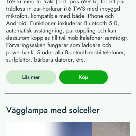
169 kr med fri frakt (ord. pris 699 kr) för ett par
trådlösa in ear-hörlurar i16 TWS med inbyggd
mikrofon, kompatibla med både iPhone och
Android. Funktioner inkluderar Bluetooth 5.0,
automatisk avstängning, parkoppling och kan
dessutom kopplas till två mobiltelefoner samtidigt.
Förvaringsasken fungerar som laddare och
powerbank. Stöder alla Bluetooth-mobiltelefoner,
surfplattor, bärbara datorer, etc.
Läs mer
Köp
Vägglampa med solceller