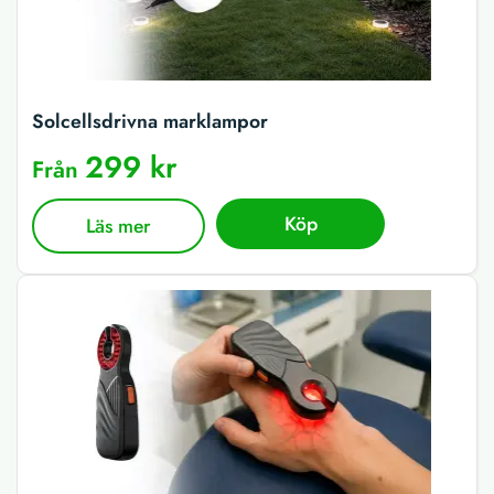
Solcellsdrivna marklampor
299 kr
Från
Köp
Läs mer