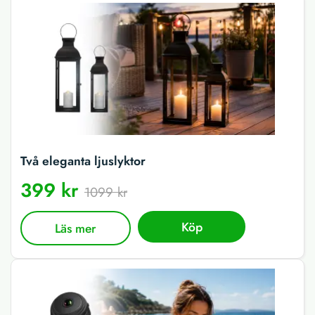
Två eleganta ljuslyktor
399 kr
1099 kr
Köp
Läs mer