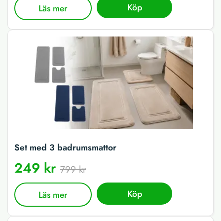
Köp
Läs mer
Set med 3 badrumsmattor
249 kr
799 kr
Köp
Läs mer