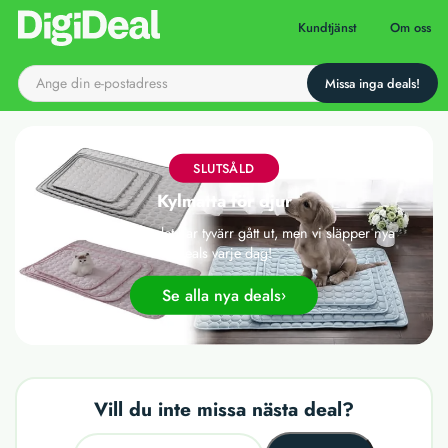
Till startsidan
Kundtjänst
Om oss
SLUTSÅLD
Kylmatta för djur
Det här erbjudandet har tyvärr gått ut, men vi släpper nya
deals varje dag!
Se alla nya deals
Vill du inte missa nästa deal?