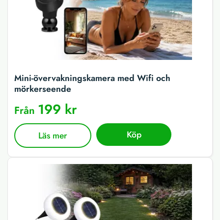
Mini-övervakningskamera med Wifi och
mörkerseende
199 kr
Från
Köp
Läs mer