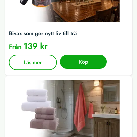
Bivax som ger nytt liv till trä
139 kr
Från
Köp
Läs mer