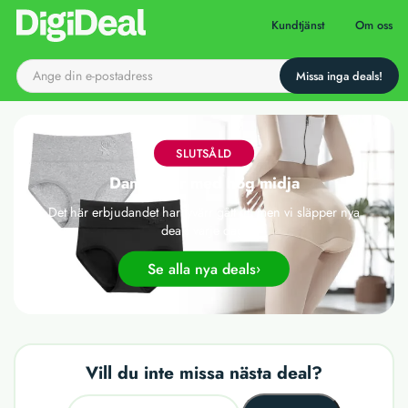
Till startsidan
Kundtjänst
Om oss
SLUTSÅLD
Damtrosor med hög midja
Det här erbjudandet har tyvärr gått ut, men vi släpper nya
deals varje dag!
Se alla nya deals
Vill du inte missa nästa deal?