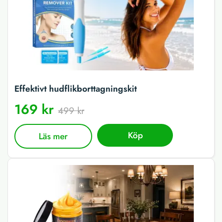
Effektivt hudflikborttagningskit
169 kr
499 kr
Köp
Läs mer