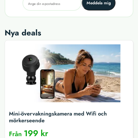
Meddela mig
Nya deals
Mini-övervakningskamera med Wifi och
mörkerseende
199 kr
Från