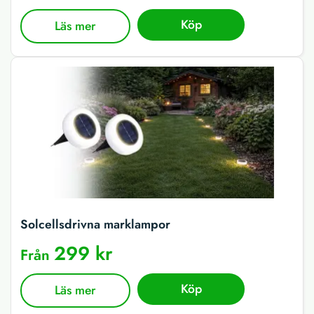
Köp
Läs mer
Solcellsdrivna marklampor
299 kr
Från
Köp
Läs mer