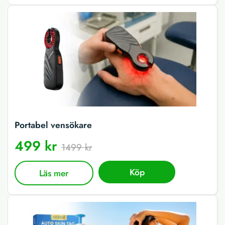
Portabel vensökare
499 kr
1499 kr
Köp
Läs mer