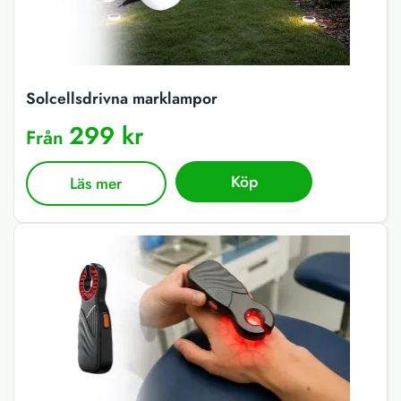
Solcellsdrivna marklampor
299 kr
Från
Köp
Läs mer