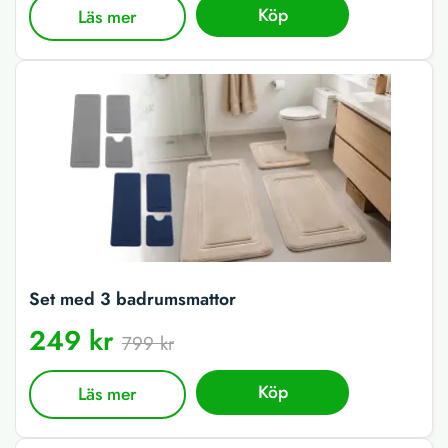
Köp
Läs mer
Set med 3 badrumsmattor
249 kr
799 kr
Köp
Läs mer