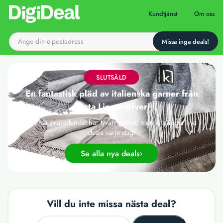
Till startsidan
Kundtjänst
Om oss
SLUTSÅLD
En fantastisk pläd av italienska garner från
Kosta Linnewäfveri
Det här erbjudandet har tyvärr gått ut, men vi släpper nya
deals varje dag!
Se alla nya deals
Vill du inte missa nästa deal?