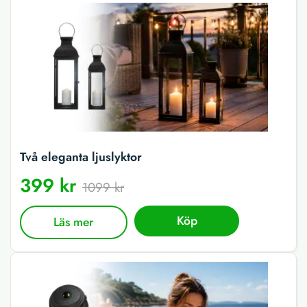
Två eleganta ljuslyktor
399 kr
1099 kr
Köp
Läs mer