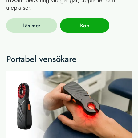
trivsam belysning vid gångar, uppfarter och
uteplatser.
Läs mer
Köp
Portabel vensökare