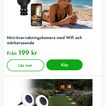
Mini-övervakningskamera med Wifi och
mörkerseende
199 kr
Från
Köp
Läs mer