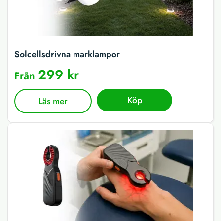
Solcellsdrivna marklampor
299 kr
Från
Köp
Läs mer