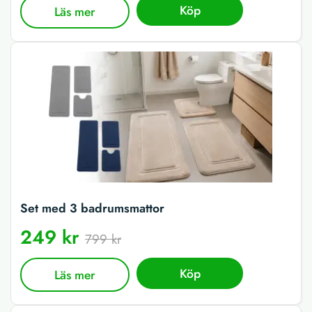
Köp
Läs mer
Set med 3 badrumsmattor
249 kr
799 kr
Köp
Läs mer