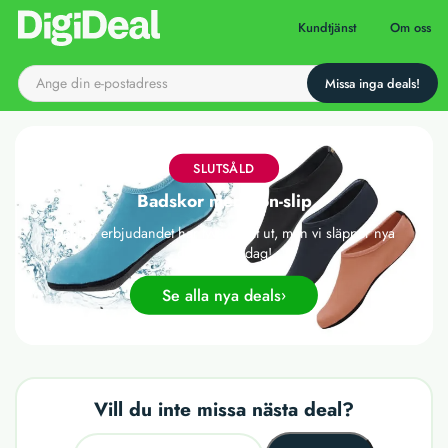
Till startsidan
Kundtjänst
Om oss
SLUTSÅLD
Badskor med non-slip
Det här erbjudandet har tyvärr gått ut, men vi släpper nya
deals varje dag!
Se alla nya deals
Vill du inte missa nästa deal?