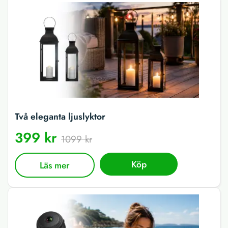
Två eleganta ljuslyktor
399 kr
1099 kr
Köp
Läs mer