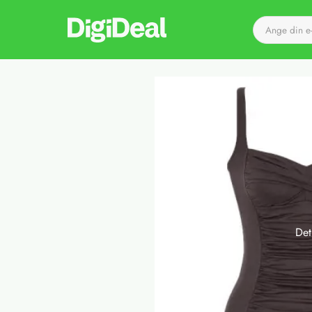
Till startsidan
Det