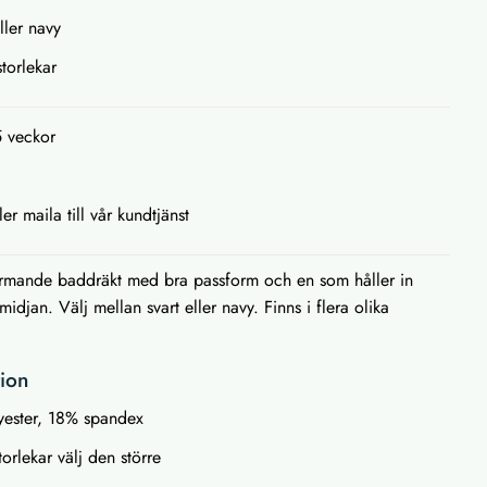
ller navy
storlekar
5 veckor
ler maila till vår kundtjänst
rmande baddräkt med bra passform och en som håller in
djan. Välj mellan svart eller navy. Finns i flera olika
tion
yester, 18% spandex
orlekar välj den större