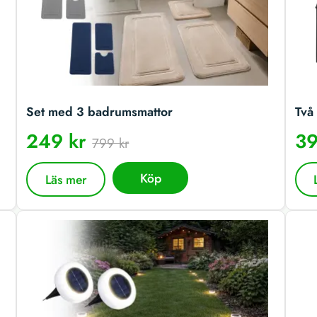
Set med 3 badrumsmattor
Två 
249 kr
39
799 kr
Köp
Läs mer