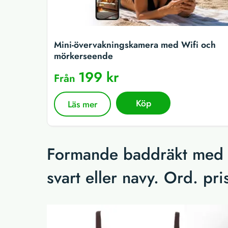
Mini-övervakningskamera med Wifi och
mörkerseende
199 kr
Från
Köp
Läs mer
Formande baddräkt med b
svart eller navy. Ord. pri