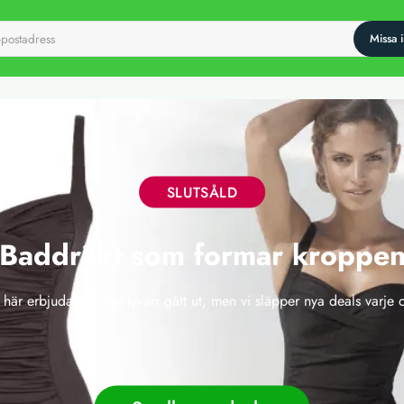
SLUTSÅLD
Baddräkt som formar kroppe
 här erbjudandet har tyvärr gått ut, men vi släpper nya deals varje 