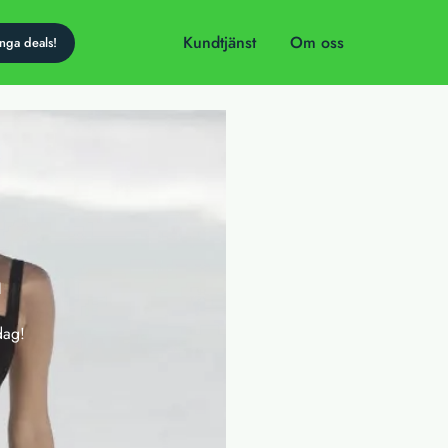
Kundtjänst
Om oss
n
dag!