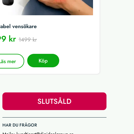
tabel vensökare
9 kr
1499 kr
Köp
Läs mer
SLUTSÅLD
HAR DU FRÅGOR