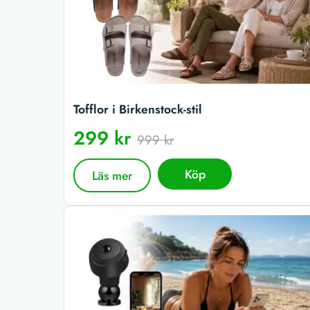
Tofflor i Birkenstock-stil
299 kr
999 kr
Köp
Läs mer