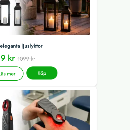
eleganta ljuslyktor
9 kr
1099 kr
Köp
Läs mer