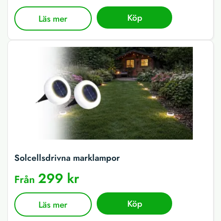
Köp
Läs mer
Solcellsdrivna marklampor
299 kr
Från
Köp
Läs mer