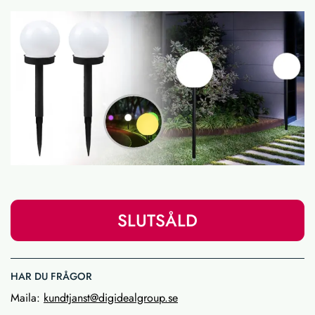
SLUTSÅLD
HAR DU FRÅGOR
Maila:
kundtjanst@digidealgroup.se