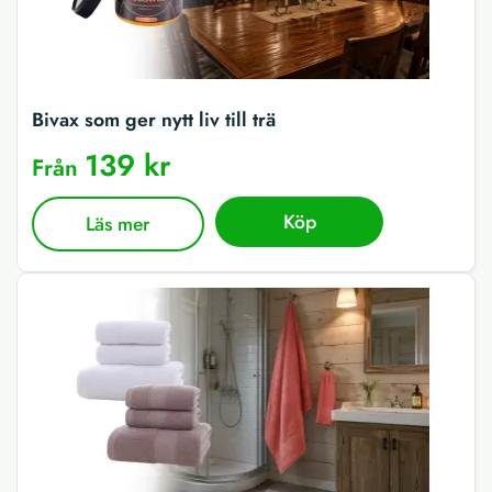
Bivax som ger nytt liv till trä
139 kr
Från
Köp
Läs mer