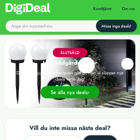
Till startsidan
Kundtjänst
Om oss
SLUTSÅLD
LED-trädgårdslampor
Det här erbjudandet har tyvärr gått ut, men vi släpper nya
deals varje dag!
Se alla nya deals
Vill du inte missa nästa deal?