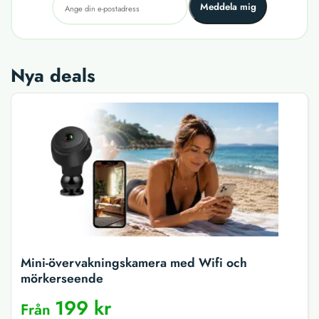
Meddela mig
Nya deals
Mini-övervakningskamera med Wifi och
mörkerseende
199 kr
Från