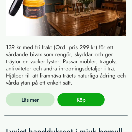
139 kr med fri frakt (Ord. pris 299 kr) för ett
vårdande bivax som rengör, skyddar och ger
träytor en vacker lyster. Passar möbler, trägolv,
antikviteter och andra inredningsdetaljer i trä.
Hjälper till att framhäva träets naturliga ådring och
vårda ytan på ett enkelt sätt.
Läs mer
Köp
Lyxigt handduksset i mjuk bomull