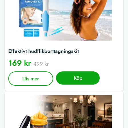
Effektivt hudflikborttagningskit
169 kr
499 kr
Köp
Läs mer