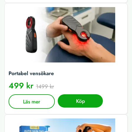
Portabel vensökare
499 kr
1499 kr
Köp
Läs mer