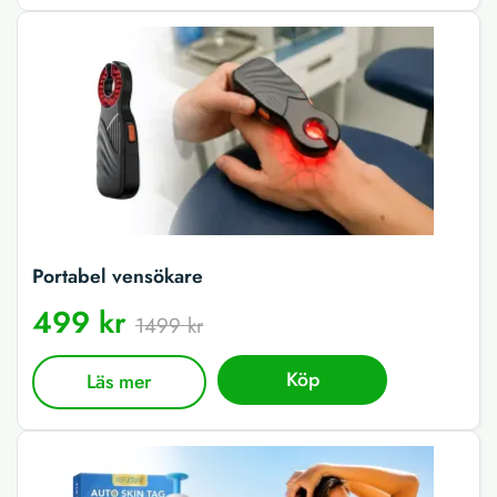
Portabel vensökare
499 kr
1499 kr
Köp
Läs mer