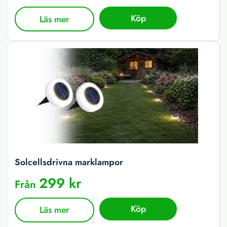
Köp
Läs mer
Solcellsdrivna marklampor
299 kr
Från
Köp
Läs mer