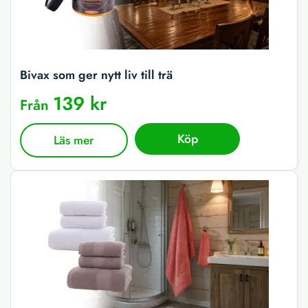
Bivax som ger nytt liv till trä
139 kr
Från
Köp
Läs mer