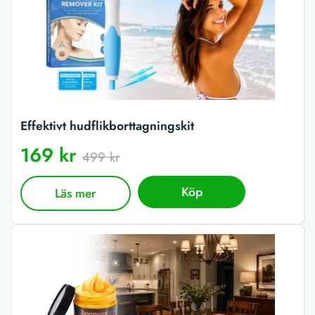
Effektivt hudflikborttagningskit
169 kr
499 kr
Köp
Läs mer