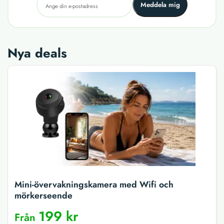
Meddela mig
Nya deals
Mini-övervakningskamera med Wifi och
mörkerseende
199 kr
Från