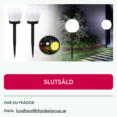
SLUTSÅLD
HAR DU FRÅGOR
Maila:
kundtjanst@digidealgroup.se