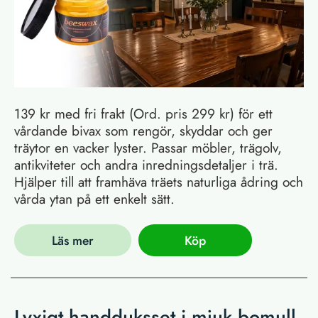
139 kr med fri frakt (Ord. pris 299 kr) för ett
vårdande bivax som rengör, skyddar och ger
träytor en vacker lyster. Passar möbler, trägolv,
antikviteter och andra inredningsdetaljer i trä.
Hjälper till att framhäva träets naturliga ådring och
vårda ytan på ett enkelt sätt.
Läs mer
Köp
Lyxigt handduksset i mjuk bomull