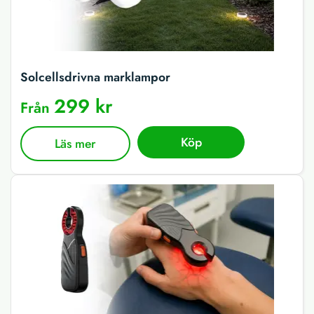
Solcellsdrivna marklampor
299 kr
Från
Köp
Läs mer