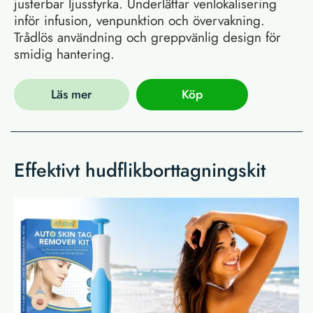
justerbar ljusstyrka. Underlättar venlokalisering
inför infusion, venpunktion och övervakning.
Trådlös användning och greppvänlig design för
smidig hantering.
Läs mer
Köp
Effektivt hudflikborttagningskit