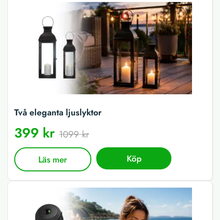
Två eleganta ljuslyktor
399 kr
1099 kr
Köp
Läs mer