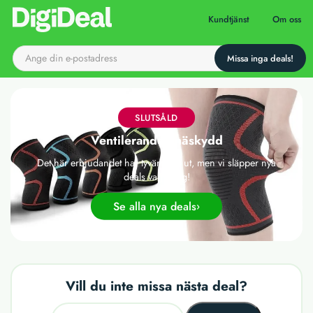
Till startsidan
Kundtjänst
Om oss
SLUTSÅLD
Ventilerande knäskydd
Det här erbjudandet har tyvärr gått ut, men vi släpper nya
deals varje dag!
Se alla nya deals
Vill du inte missa nästa deal?