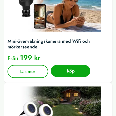
Mini-övervakningskamera med Wifi och
mörkerseende
199 kr
Från
Köp
Läs mer