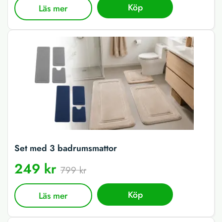
Köp
Läs mer
Set med 3 badrumsmattor
249 kr
799 kr
Köp
Läs mer