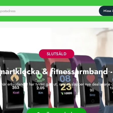
SLUTSÅLD
Smartklocka & fitnessarmband -
 här erbjudandet har tyvärr gått ut, men vi släpper nya deals varje 