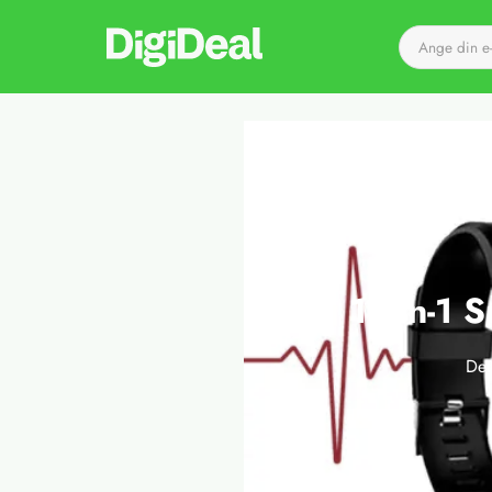
Till startsidan
15-in-1 
Det