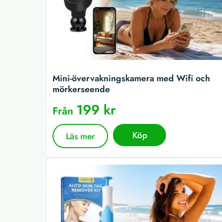
Mini-övervakningskamera med Wifi och
mörkerseende
199 kr
Från
Köp
Läs mer