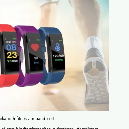
cka och fitnessarmband i ett
r så som blodtrycksmonitor, pulsmätare, stegräknare,