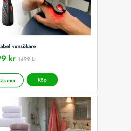
tabel vensökare
9 kr
1499 kr
Köp
Läs mer