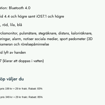
tion: Bluetooth 4.0
id 4.4 och högre samt iOS7.1 och högre
, röd, lila, blå
ycksmonitor, pulsmätare, stegräknare, distans, kaloriräknare,
ringar, alarm, notiser sociala medier, sport pedometer (3D
ilkameran och rörelsepåminnelse
id lyft av handen
 (klarar att doppas i vatten)
öp väljer du
t pris 199 kr + 29 kr frakt. Rabatt: 83%
t pris 349 kr + 29 kr frakt. Rabatt: 85%