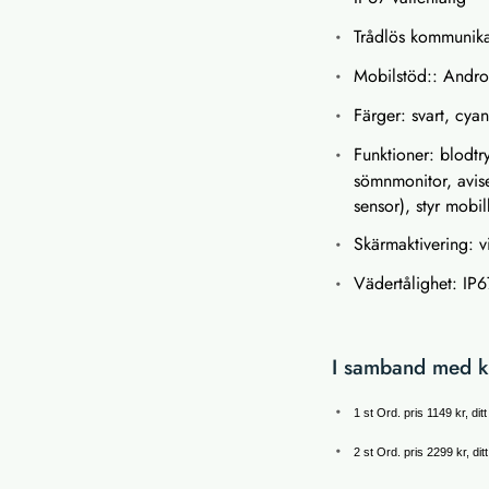
Trådlös kommunika
Mobilstöd:: Andro
Färger: svart, cyan
Funktioner: blodtr
sömnmonitor, avise
sensor), styr mob
Skärmaktivering: v
Vädertålighet: IP67
I samband med k
1 st Ord. pris 1149 kr, dit
2 st Ord. pris 2299 kr, dit