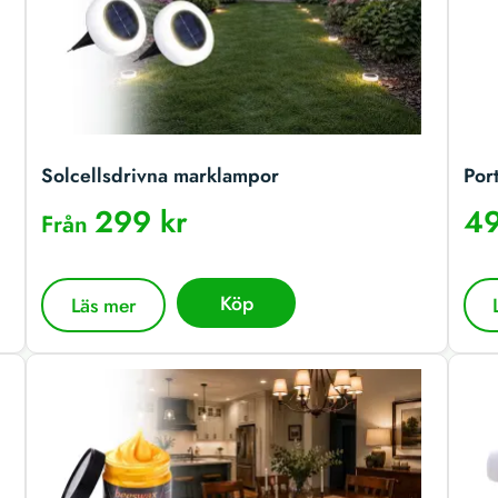
Solcellsdrivna marklampor
Por
299 kr
49
Från
Köp
Läs mer