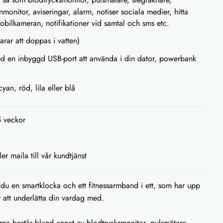
nmonitor, aviseringar, alarm, notiser sociala medier, hitta
mobilkameran, notifikationer vid samtal och sms etc.
larar att doppas i vatten)
ed en inbyggd USB-port att använda i din dator, powerbank
cyan, röd, lila eller blå
5 veckor
ler maila till vår kundtjänst
du en smartklocka och ett fitnessarmband i ett, som har upp
er att underlätta din vardag med.
rna består bland annat av blodtrycksmonitor, pulsmätare,