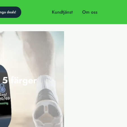
Kundtjänst
Om oss
 5 färger
dag!