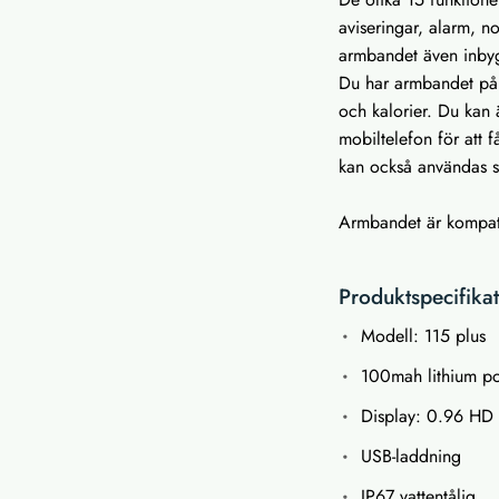
aviseringar, alarm, no
armbandet även inbyg
Du har armbandet på 
och kalorier. Du kan
mobiltelefon för att 
kan också användas so
Armbandet är kompat
Produktspecifikat
Modell: 115 plus
100mah lithium po
Display: 0.96 HD
USB-laddning
IP67 vattentålig