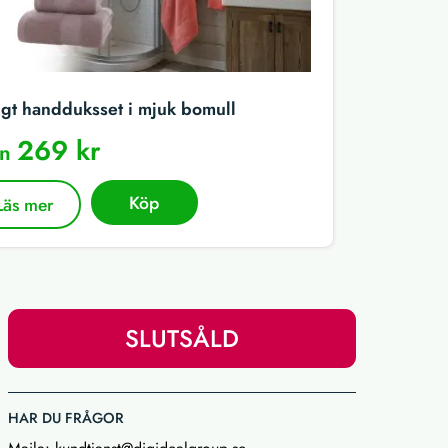
igt handduksset i mjuk bomull
269 kr
ån
Köp
Läs mer
SLUTSÅLD
HAR DU FRÅGOR