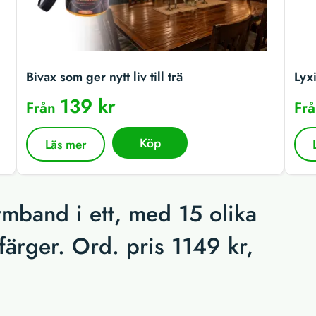
Bivax som ger nytt liv till trä
Lyx
139 kr
Från
Fr
Köp
Läs mer
rmband i ett, med 15 olika
 färger. Ord. pris 1149 kr,