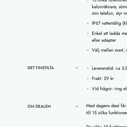
kaloriräknare, söm
min telefon, styr 
IP67 vattentålig (k
Enkel att ladda m
eller adapter
Välj mellan svart, 
DET FINSTILTA
Leveranstid: ca 3-
Frakt: 29 kr
Vid frågor: ring el
Med dagens deal får 
OM DEALEN
till 15 olika funktion
De olika 15 funktione