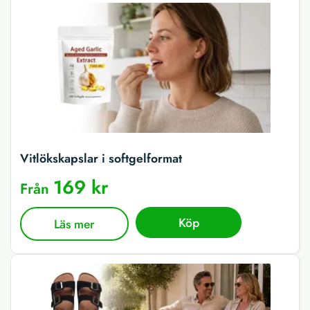
Vitlökskapslar i softgelformat
169 kr
Från
Köp
Läs mer