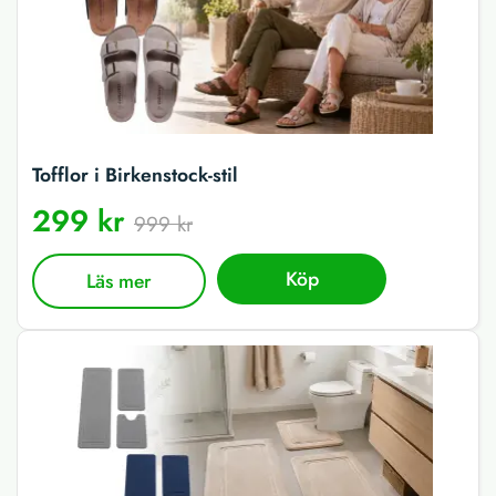
Tofflor i Birkenstock-stil
299 kr
999 kr
Köp
Läs mer