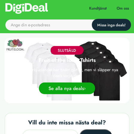
Till startsidan
Kundtjänst
Om oss
SLUTSÅLD
Fruit of the loom Tshirts
Det här erbjudandet har tyvärr gått ut, men vi släpper nya
deals varje dag!
Se alla nya deals
Vill du inte missa nästa deal?