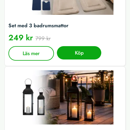
Set med 3 badrumsmattor
249 kr
799 kr
Köp
Läs mer