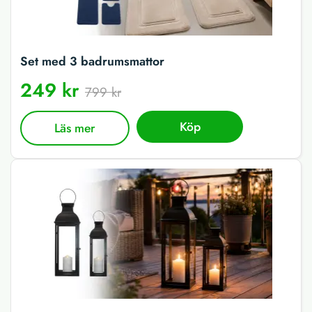
Set med 3 badrumsmattor
249 kr
799 kr
Köp
Läs mer