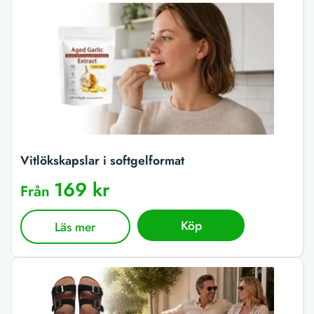
Vitlökskapslar i softgelformat
169 kr
Från
Köp
Läs mer