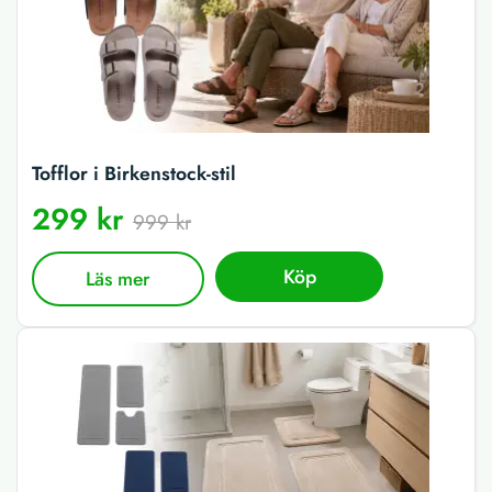
Tofflor i Birkenstock-stil
299 kr
999 kr
Köp
Läs mer