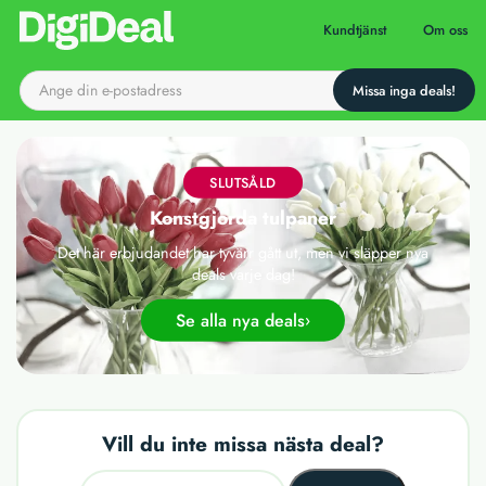
Till startsidan
Kundtjänst
Om oss
SLUTSÅLD
Konstgjorda tulpaner
Det här erbjudandet har tyvärr gått ut, men vi släpper nya
deals varje dag!
Se alla nya deals
Vill du inte missa nästa deal?