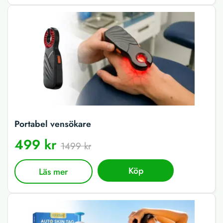
Portabel vensökare
499 kr
1499 kr
Köp
Läs mer