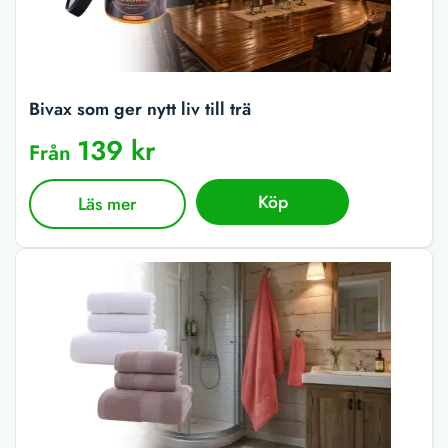
Bivax som ger nytt liv till trä
139 kr
Från
Köp
Läs mer