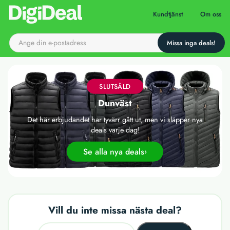
Till startsidan
Kundtjänst
Om oss
SLUTSÅLD
Dunväst
Det här erbjudandet har tyvärr gått ut, men vi släpper nya
deals varje dag!
Se alla nya deals
Vill du inte missa nästa deal?