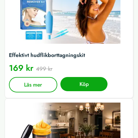
Effektivt hudflikborttagningskit
169 kr
499 kr
Köp
Läs mer