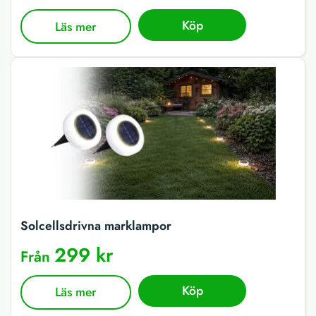
Köp
Läs mer
Solcellsdrivna marklampor
299 kr
Från
Köp
Läs mer