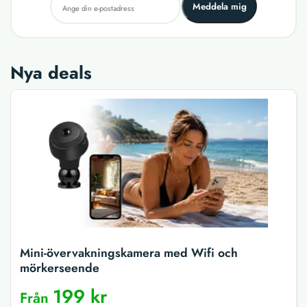
Meddela mig
Nya deals
Mini-övervakningskamera med Wifi och
mörkerseende
199 kr
Från