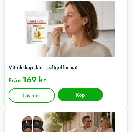
Vitlökskapslar i softgelformat
169 kr
Från
Köp
Läs mer