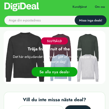
Till startsidan
Kundtjänst
Om oss
SLUTSÅLD
Tröja från Fruit of the Loom
Det här erbjudandet har tyvärr gått ut, men vi släpper nya
deals varje dag!
Se alla nya deals
Vill du inte missa nästa deal?