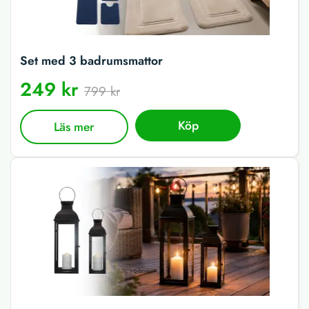
Set med 3 badrumsmattor
249 kr
799 kr
Köp
Läs mer