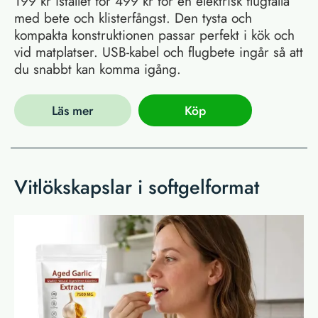
199 kr istället för 499 kr för en elektrisk flugfälla
med bete och klisterfångst. Den tysta och
kompakta konstruktionen passar perfekt i kök och
vid matplatser. USB-kabel och flugbete ingår så att
du snabbt kan komma igång.
Läs mer
Köp
Vitlökskapslar i softgelformat