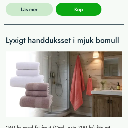
Läs mer
Köp
Lyxigt handduksset i mjuk bomull
269 kr med fri frakt (Ord. pris 799 kr) för ett