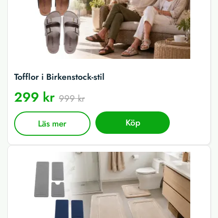
Tofflor i Birkenstock-stil
299 kr
999 kr
Köp
Läs mer