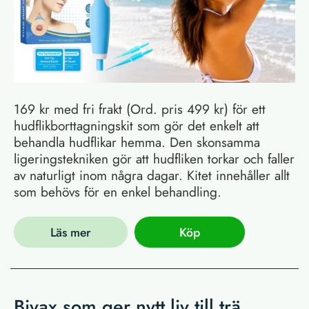
169 kr med fri frakt (Ord. pris 499 kr) för ett
hudflikborttagningskit som gör det enkelt att
behandla hudflikar hemma. Den skonsamma
ligeringstekniken gör att hudfliken torkar och faller
av naturligt inom några dagar. Kitet innehåller allt
som behövs för en enkel behandling.
Läs mer
Köp
Bivax som ger nytt liv till trä