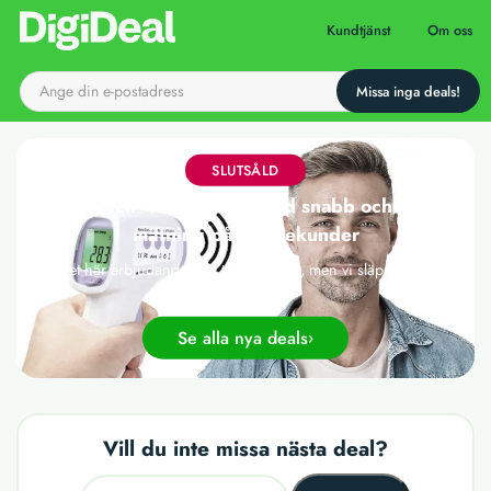
Till startsidan
Kundtjänst
Om oss
SLUTSÅLD
"No touch"-termometer med snabb och exakt
mätning på 0,5 sekunder
Det här erbjudandet har tyvärr gått ut, men vi släpper nya
deals varje dag!
Se alla nya deals
Vill du inte missa nästa deal?