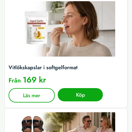
Vitlökskapslar i softgelformat
169 kr
Från
Köp
Läs mer