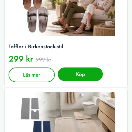
Tofflor i Birkenstock-stil
299 kr
999 kr
Köp
Läs mer