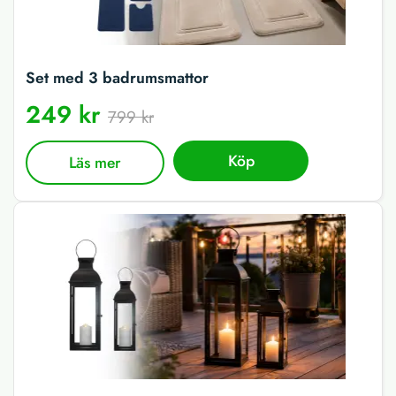
Set med 3 badrumsmattor
249 kr
799 kr
Köp
Läs mer