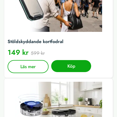
Stöldskyddande kortfodral
149 kr
599 kr
Köp
Läs mer