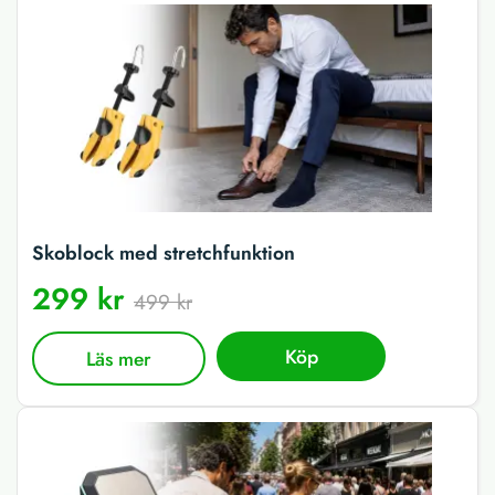
Skoblock med stretchfunktion
299 kr
499 kr
Köp
Läs mer