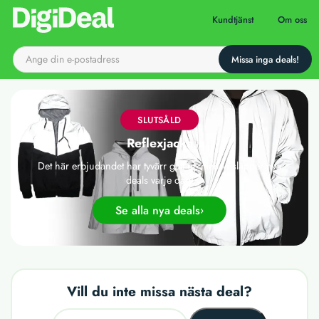
Till startsidan
Kundtjänst
Om oss
SLUTSÅLD
Reflexjacka
Det här erbjudandet har tyvärr gått ut, men vi släpper nya
deals varje dag!
Se alla nya deals
Vill du inte missa nästa deal?