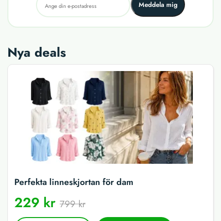
Meddela mig
Nya deals
Perfekta linneskjortan för dam
229 kr
799 kr