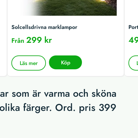
Solcellsdrivna marklampor
Por
299 kr
49
Från
Köp
Läs mer
kar som är varma och sköna
 olika färger. Ord. pris 399