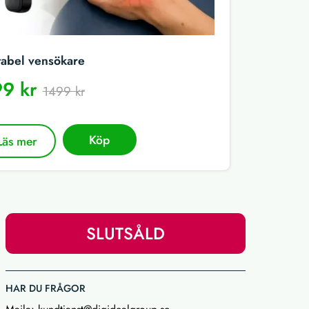
tabel vensökare
9 kr
1499 kr
Köp
Läs mer
SLUTSÅLD
HAR DU FRÅGOR