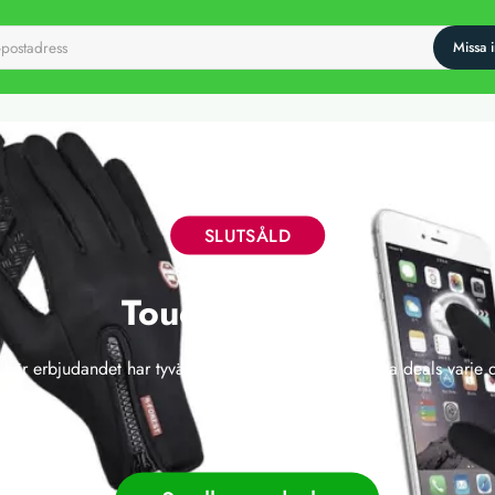
SLUTSÅLD
Touch-handskar
 här erbjudandet har tyvärr gått ut, men vi släpper nya deals varje 