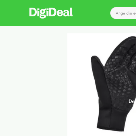
Till startsidan
Det