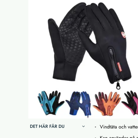
DET HÄR FÅR DU
Vindtäta och vatt
Kan användas på 