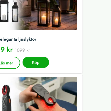
eleganta ljuslyktor
9 kr
1099 kr
Köp
Läs mer