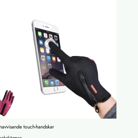
enavvisande touch-handskar
pekskärmar