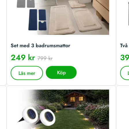
Set med 3 badrumsmattor
Två 
249 kr
39
799 kr
Köp
Läs mer