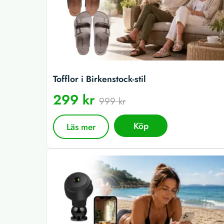
Tofflor i Birkenstock-stil
299 kr
999 kr
Köp
Läs mer