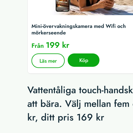
Mini-övervakningskamera med Wifi och
mörkerseende
199 kr
Från
Köp
Läs mer
Vattentåliga touch-hands
att bära. Välj mellan fem
kr, ditt pris 169 kr