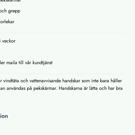
t och grepp
torlekar
5 veckor
ler maila till vår kundtjänst
r vindtäta och vattenavvisande handskar som inte bara håller
kan användas på pekskärmar. Handskarna är lätta och har bra
tion
r