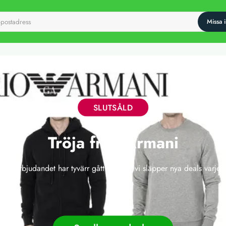
SLUTSÅLD
Tröja från Armani
 här erbjudandet har tyvärr gått ut, men vi släpper nya deals varje 