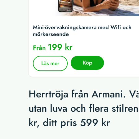
Mini-övervakningskamera med Wifi och
mörkerseende
199 kr
Från
Köp
Läs mer
Herrtröja från Armani. Vä
utan luva och flera stilre
kr, ditt pris 599 kr