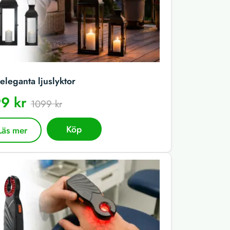
eleganta ljuslyktor
9 kr
1099 kr
Köp
Läs mer