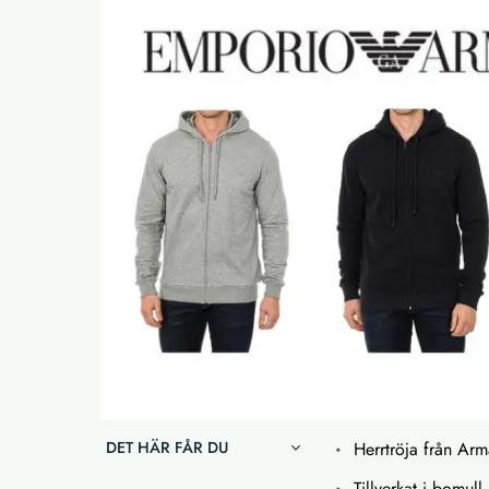
DET HÄR FÅR DU
Herrtröja från Arm
Tillverkat i bomul