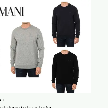
ani
l och elastane för högsta komfort