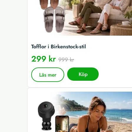
Tofflor i Birkenstock-stil
299 kr
999 kr
Köp
Läs mer