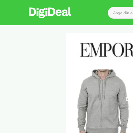
Till startsidan
Det