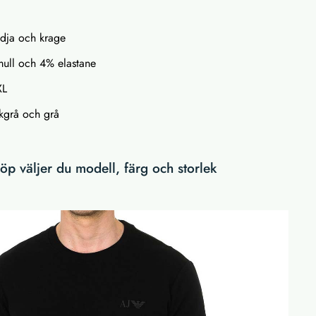
dja och krage
mull och 4% elastane
XL
rkgrå och grå
p väljer du modell, färg och storlek