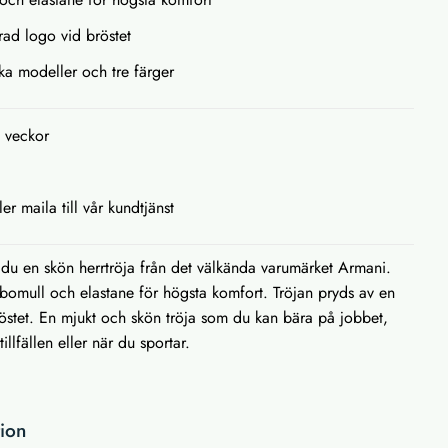
rad logo vid bröstet
ika modeller och tre färger
2 veckor
ler maila till vår kundtjänst
du en skön herrtröja från det välkända varumärket Armani.
 i bomull och elastane för högsta komfort. Tröjan pryds av en
östet. En mjukt och skön tröja som du kan bära på jobbet,
llfällen eller när du sportar.
tion