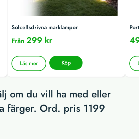
Solcellsdrivna marklampor
Por
299 kr
49
Från
Köp
Läs mer
lj om du vill ha med eller
na färger. Ord. pris 1199