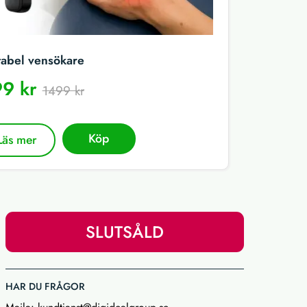
tabel vensökare
9 kr
1499 kr
Köp
Läs mer
SLUTSÅLD
HAR DU FRÅGOR