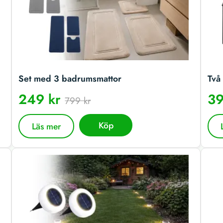
Set med 3 badrumsmattor
Två 
249 kr
39
799 kr
Köp
Läs mer