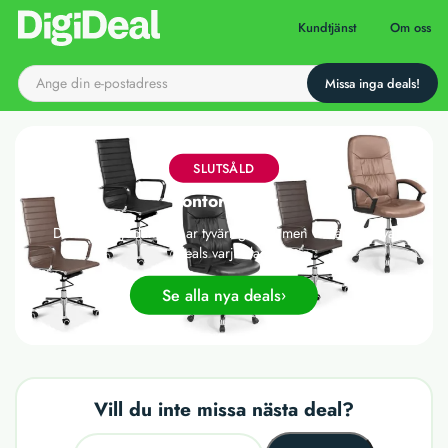
Till startsidan
Kundtjänst
Om oss
SLUTSÅLD
Kontorsstolar
Det här erbjudandet har tyvärr gått ut, men vi släpper nya
deals varje dag!
Se alla nya deals
Vill du inte missa nästa deal?