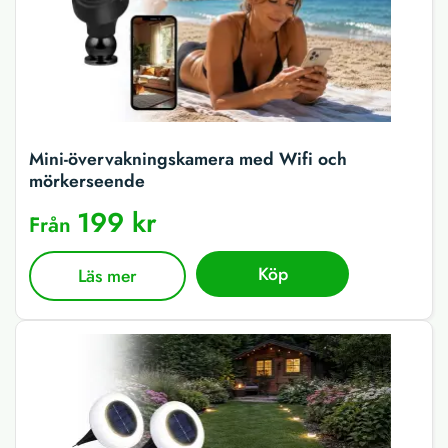
Mini-övervakningskamera med Wifi och
mörkerseende
199 kr
Från
Köp
Läs mer