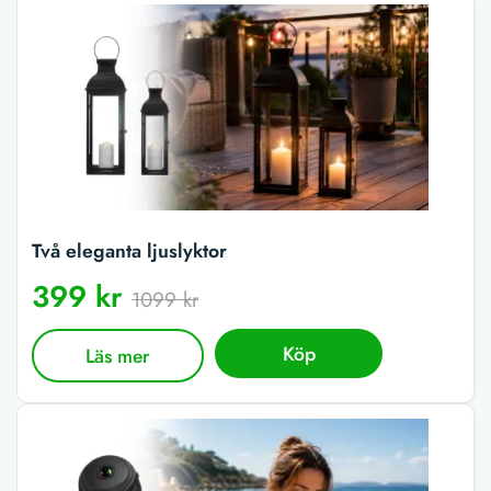
Två eleganta ljuslyktor
399 kr
1099 kr
Köp
Läs mer