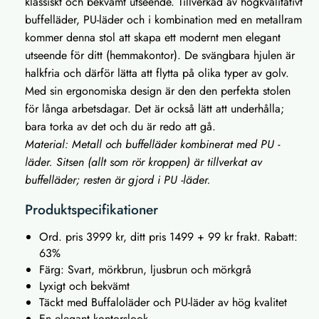
klassiskt och bekvämt utseende. Tillverkad av högkvalitativt
buffelläder, PU-läder och i kombination med en metallram
kommer denna stol att skapa ett modernt men elegant
utseende för ditt (hemmakontor). De svängbara hjulen är
halkfria och därför lätta att flytta på olika typer av golv.
Med sin ergonomiska design är den den perfekta stolen
för långa arbetsdagar. Det är också lätt att underhålla;
bara torka av det och du är redo att gå.
Material: Metall och buffelläder kombinerat med PU -
läder. Sitsen (allt som rör kroppen) är tillverkat av
buffelläder; resten är gjord i PU -läder.
Produktspecifikationer
Ord. pris 3999 kr, ditt pris 1499 + 99 kr frakt. Rabatt:
63%
Färg: Svart, mörkbrun, ljusbrun och mörkgrå
Lyxigt och bekvämt
Täckt med Buffaloläder och PU-läder av hög kvalitet
En elegant kontorslook