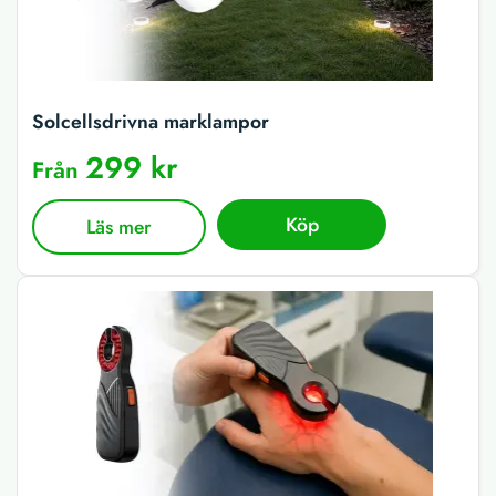
Solcellsdrivna marklampor
299 kr
Från
Köp
Läs mer