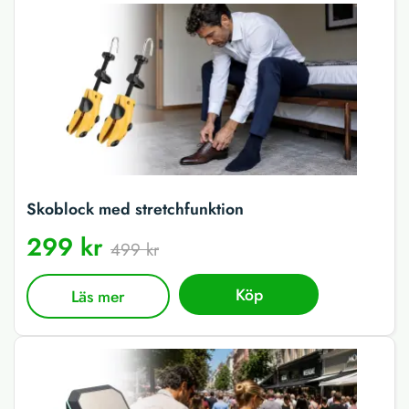
Skoblock med stretchfunktion
299 kr
499 kr
Köp
Läs mer