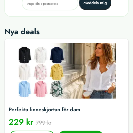
Meddela mig
Nya deals
Perfekta linneskjortan för dam
229 kr
799 kr