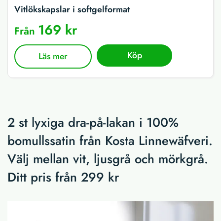
Vitlökskapslar i softgelformat
169 kr
Från
Köp
Läs mer
2 st lyxiga dra-på-lakan i 100%
bomullssatin från Kosta Linnewäfveri.
Välj mellan vit, ljusgrå och mörkgrå.
Ditt pris från 299 kr