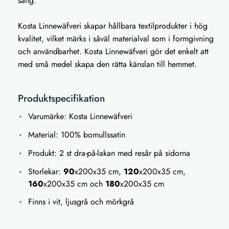
säng.
Kosta Linnewäfveri skapar hållbara textilprodukter i hög
kvalitet, vilket märks i såväl materialval som i formgivning
och användbarhet. Kosta Linnewäfveri gör det enkelt att
med små medel skapa den rätta känslan till hemmet.
Produktspecifikation
Varumärke: Kosta Linnewäfveri
Material: 100% bomullssatin
Produkt: 2 st dra-på-lakan med resår på sidorna
Storlekar:
90
x200x35 cm,
120
x200x35 cm,
160
x200x35 cm och
180
x200x35 cm
Finns i vit, ljusgrå och mörkgrå