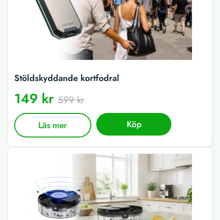
Stöldskyddande kortfodral
149 kr
599 kr
Köp
Läs mer