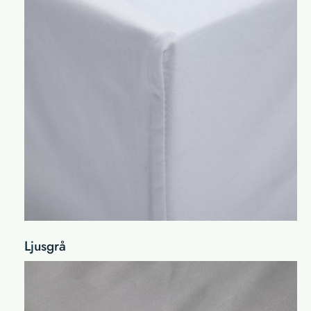
Ljusgrå