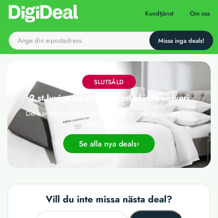
Till startsidan
Kundtjänst
Om oss
SLUTSÅLD
2 st lyxiga lakan från Kosta Linnewäfveri
Det här erbjudandet har tyvärr gått ut, men vi släpper nya
deals varje dag!
Se alla nya deals
Vill du inte missa nästa deal?