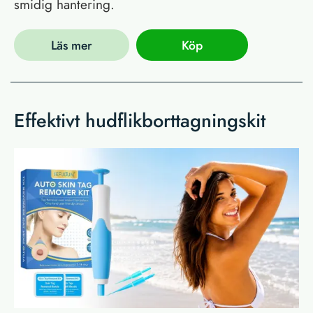
smidig hantering.
Läs mer
Köp
Effektivt hudflikborttagningskit