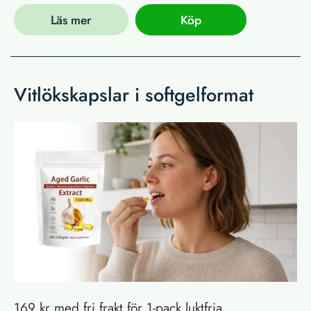
Läs mer
Köp
Vitlökskapslar i softgelformat
169 kr med fri frakt för 1-pack luktfria