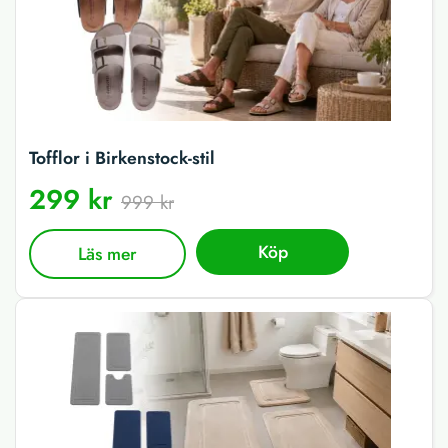
Tofflor i Birkenstock-stil
299 kr
999 kr
Köp
Läs mer