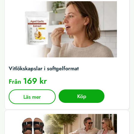
Vitlökskapslar i softgelformat
169 kr
Från
Köp
Läs mer