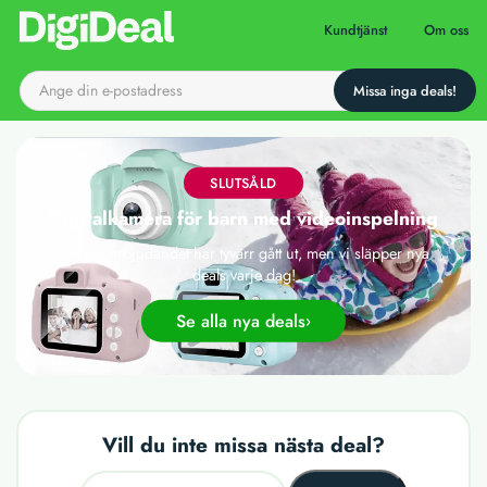
Till startsidan
Kundtjänst
Om oss
SLUTSÅLD
Digitalkamera för barn med videoinspelning
Det här erbjudandet har tyvärr gått ut, men vi släpper nya
deals varje dag!
Se alla nya deals
Vill du inte missa nästa deal?