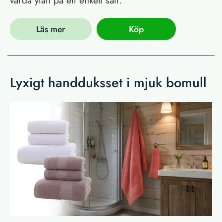
vårda ytan på ett enkelt sätt.
Läs mer
Köp
Lyxigt handduksset i mjuk bomull