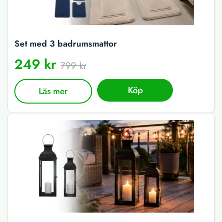
Set med 3 badrumsmattor
249 kr
799 kr
Köp
Läs mer