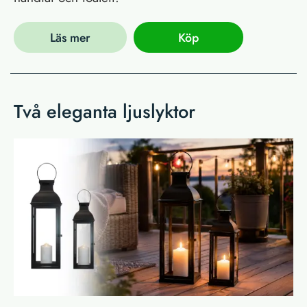
Läs mer
Köp
Två eleganta ljuslyktor