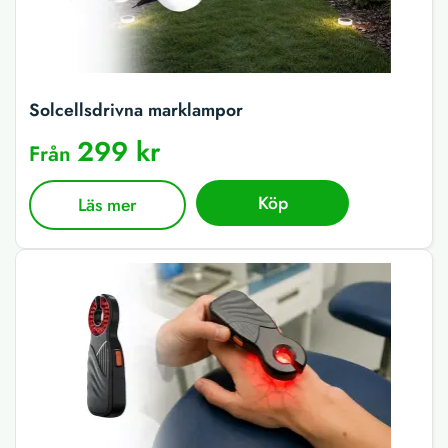
Solcellsdrivna marklampor
299 kr
Från
Köp
Läs mer