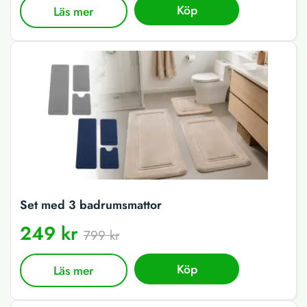
Köp
Läs mer
Set med 3 badrumsmattor
249 kr
799 kr
Köp
Läs mer