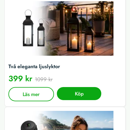
Två eleganta ljuslyktor
399 kr
1099 kr
Köp
Läs mer