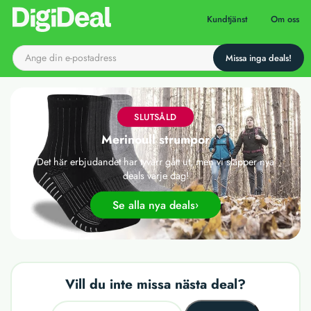
Till startsidan
Kundtjänst
Om oss
SLUTSÅLD
Merinoull strumpor
Det här erbjudandet har tyvärr gått ut, men vi släpper nya
deals varje dag!
Se alla nya deals
Vill du inte missa nästa deal?