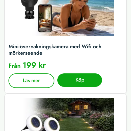
Mini-övervakningskamera med Wifi och
mörkerseende
199 kr
Från
Köp
Läs mer